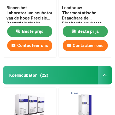
Binnen het
Landbouw
Laboratoriumincubator
Thermostatische
van de hoge Precisie
Draagbare de
Bacteriologische
Biochemieincubator
Incubator SUS304
van de Incubator110v
Beste prijs
Beste prijs
220V Basis
Contacteer ons
Contacteer ons
Koelincubator
(22)