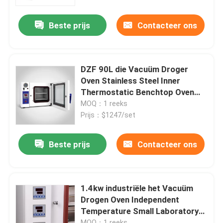
Beste prijs
Contacteer ons
Fabrieksreis
Kwaliteitscontrole
DZF 90L die Vacuüm Droger
Oven Stainless Steel Inner
Contacteer ons
Thermostatic Benchtop Oven
genezen
MOQ：1 reeks
Prijs：$1247/set
nieuws
Beste prijs
Contacteer ons
Alle Gevallen
Laboratorium Drogere Oven
1.4kw industriële het Vacuüm
Drogen Oven Independent
Temperature Small Laboratory
Industriële droogoven
Oven
MOQ：1 reeks