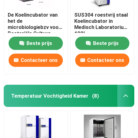
De Koelincubator van
SUS304 roestvrij staal
het de
Koelincubator in
microbiologiebzv voor
Medisch Laboratorium
Bacteriële Cultuur
400L
110V 220V
Beste prijs
Beste prijs
Contacteer ons
Contacteer ons
Temperatuur Vochtigheid Kamer
(8)