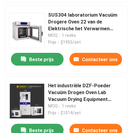
SUS304 laboratorium Vacuüm
Drogere Oven 22 van de
Elektrische het Verwarmen
Vacuüm Hete Luchtliter Oven
MOQ：1 reeks
Prijs：$1955/set
Beste prijs
Contacteer ons
Het industriële DZF-Poeder
Vacuüm Drogen Oven Lab
Vacuum Drying Equipment
500MM
MOQ：1 reeks
Prijs：$1014/set
Beste prijs
Contacteer ons