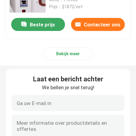
Prijs：$1872/set
Thermostatische Incubator
Beste prijs
Contacteer ons
Koelincubator
Bekijk meer
Temperatuur Vochtigheid Kamer
Klimaatkamer
Laat een bericht achter
We bellen je snel terug!
Het laminaire Kabinet van de Luchtstroom
Biologisch Veiligheidskabinet
Vacuüm droogoven