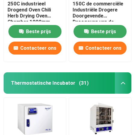
250C industrieel
150C de commerciële
Drogend Oven Chili
Industriële Drogere
Herb Drying Oven
Doorgevende
Chamber 1000mm
Droogoven van de
Oven5kw Hete Lucht
Beste prijs
Beste prijs
Contacteer ons
Contacteer ons
Thermostatische Incubator
(31)