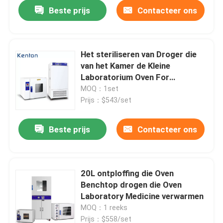
Beste prijs
Contacteer ons
Het steriliseren van Droger die
van het Kamer de Kleine
Laboratorium Oven For
110/220V drogen
MOQ：1set
Prijs：$543/set
Beste prijs
Contacteer ons
Thuis
20L ontploffing die Oven
Benchtop drogen die Oven
Producten
Laboratory Medicine verwarmen
MOQ：1 reeks
Over ons
Prijs：$558/set