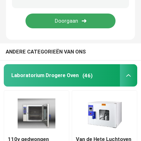
Orbitaal Shaker Incubator
Co2-Incubator
ANDERE CATEGORIEËN VAN ONS
Anaerobe incubator
Milieutestkamers
Laboratorium Drogere Oven
(46)
Bloedplaatjes Incubator Roerwerk
Demp - oven
Laboratorium Waterbad
110v gedwongen
Van de Hete Luchtoven