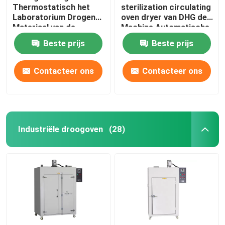
Thermostatisch het
sterilization circulating
Laboratorium Drogend
oven dryer van DHG de
Materiaal van de
Machine Automatische
Convectie Droogoven
Controle
Beste prijs
Beste prijs
60Hz
Contacteer ons
Contacteer ons
Industriële droogoven
(28)