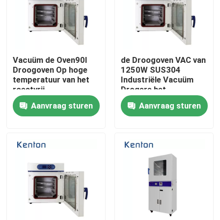
Fabrieksreis
Kwaliteitscontrole
Vacuüm de Oven90l
de Droogoven VAC van
Droogoven Op hoge
1250W SUS304
temperatuur van het
Industriële Vacuüm
roestvrij
Drogere het
Contacteer ons
staallaboratorium
Verwarmen Oven
Aanvraag sturen
Aanvraag sturen
nieuws
Alle Gevallen
Laboratorium Drogere Oven
Industriële droogoven