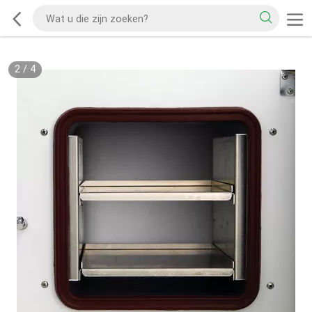
2
/
4