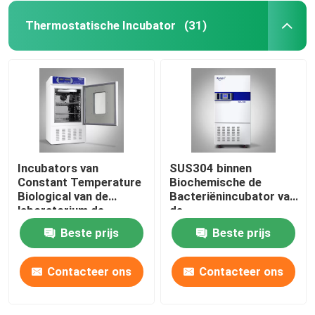
Thermostatische Incubator
(31)
Incubators van
SUS304 binnen
Constant Temperature
Biochemische de
Biological van de
Bacteriënincubator van
laboratorium de
de
Automatische
Incubatormicrobiologie
Beste prijs
Beste prijs
Thermostatische
Incubator
Contacteer ons
Contacteer ons