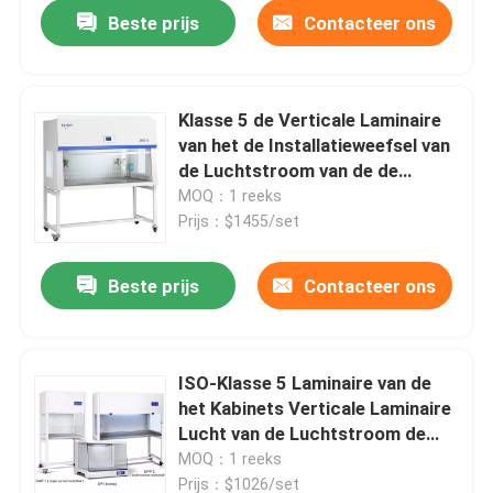
Beste prijs
Contacteer ons
Klasse 5 de Verticale Laminaire
van het de Installatieweefsel van
de Luchtstroom van de de
Cultuurstroom Filter van Hood
MOQ：1 reeks
Laminar ISO HEPA
Prijs：$1455/set
Beste prijs
Contacteer ons
Thuis
ISO-Klasse 5 Laminaire van de
het Kabinets Verticale Laminaire
Producten
Lucht van de Luchtstroom de
Stroom Schone Bank voor
MOQ：1 reeks
Laboratorium
Over ons
Prijs：$1026/set