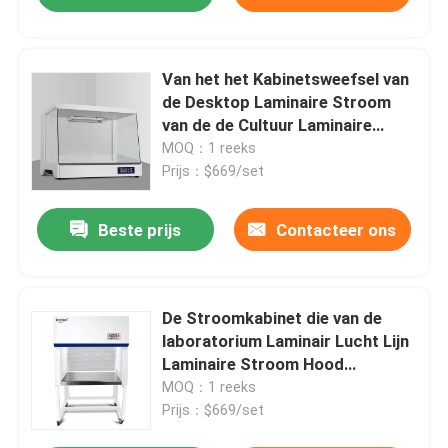
Van het het Kabinetsweefsel van
de Desktop Laminaire Stroom
van de de Cultuur Laminaire
Lucht de Stroomkap
MOQ：1 reeks
Prijs：$669/set
Beste prijs
Contacteer ons
De Stroomkabinet die van de
laboratorium Laminair Lucht Lijn
Laminaire Stroom Hood
Horizontal inenten
MOQ：1 reeks
Prijs：$669/set