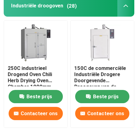
Industriële droogoven
(28)
250C industrieel
150C de commerciële
Drogend Oven Chili
Industriële Drogere
Herb Drying Oven
Doorgevende
Chamber 1000mm
Droogoven van de
Oven5kw Hete Lucht
Beste prijs
Beste prijs
Contacteer ons
Contacteer ons