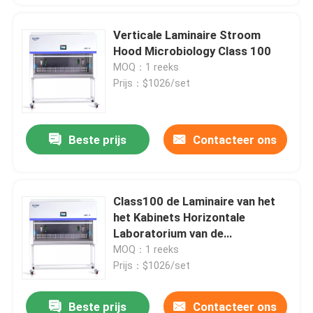
Verticale Laminaire Stroom
Hood Microbiology Class 100
MOQ：1 reeks
Prijs：$1026/set
Beste prijs
Contacteer ons
Class100 de Laminaire van het
het Kabinets Horizontale
Laboratorium van de
Luchtstroom Bank van de de
MOQ：1 reeks
Luchtstroom Laminaire
Prijs：$1026/set
Beste prijs
Contacteer ons