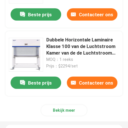
Beste prijs
Contacteer ons
Fabrieksreis
Kwaliteitscontrole
Dubbele Horizontale Laminaire
Klasse 100 van de Luchtstroom
Contacteer ons
Kamer van de de Luchtstroom
van HEPA de Laminaire
MOQ：1 reeks
Prijs：$2294/set
nieuws
Beste prijs
Contacteer ons
Alle Gevallen
Laboratorium Drogere Oven
Bekijk meer
Industriële droogoven