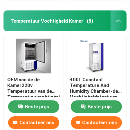
Temperatuur Vochtigheid Kamer
(8)
OEM van de de
400L Constant
Kamer220v
Temperature And
Temperatuur van de
Humidity Chamber-de
Temperatuurvochtigheid
Vochtigheidstest van
de Kamer van de de
de
Beste prijs
Beste prijs
Vochtigheidstest
Laboratoriumtemperatuur
Contacteer ons
Contacteer ons