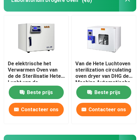
Laboratorium Drogere Oven
(46)
Orbitaal Shaker Incubator
Co2-Incubator
Anaerobe incubator
De elektrische het
Van de Hete Luchtoven
Verwarmen Oven van
sterilization circulating
Milieutestkamers
de de Sterilisatie Hete
oven dryer van DHG de
Lucht van de
Machine Automatische
Laboratorium Drogere
Controle
Beste prijs
Beste prijs
Bloedplaatjes Incubator Roerwerk
Oven SUS304
Contacteer ons
Contacteer ons
Demp - oven
Laboratorium Waterbad