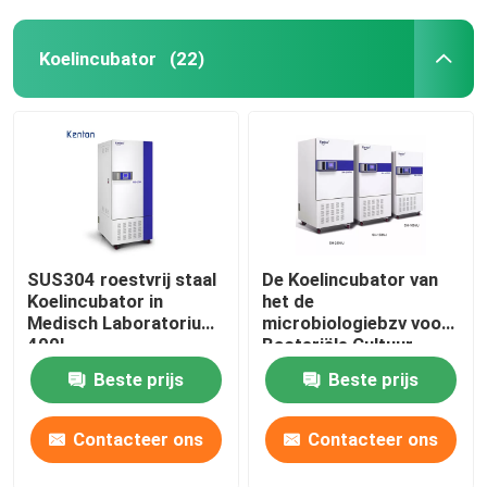
Koelincubator
(22)
SUS304 roestvrij staal
De Koelincubator van
Koelincubator in
het de
Medisch Laboratorium
microbiologiebzv voor
400L
Bacteriële Cultuur
110V 220V
Beste prijs
Beste prijs
Contacteer ons
Contacteer ons