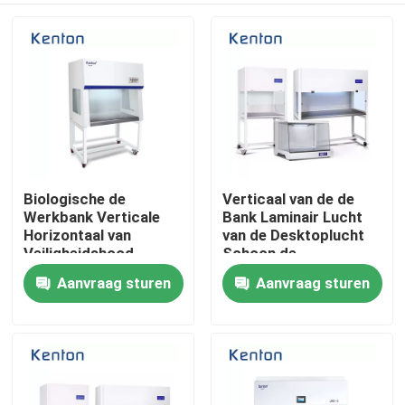
Biologische de
Verticaal van de de
Werkbank Verticale
Bank Laminair Lucht
Horizontaal van
van de Desktoplucht
Veiligheidshood
Schoon de
laminar flow clean
Stroomkabinet voor
Aanvraag sturen
Aanvraag sturen
Thuis
bench
Medisch Laboratorium
Producten
Over ons