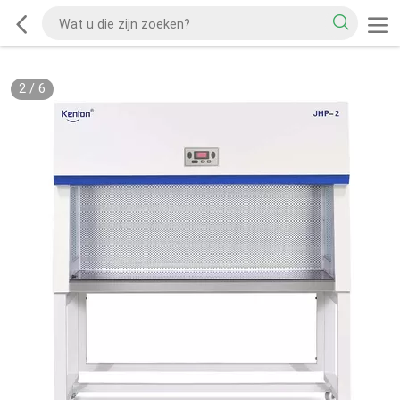
2
/
6