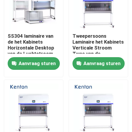
Fabrieksreis
Kwaliteitscontrole
SS304 laminaire van
Tweepersoons
de het Kabinets
Laminaire het Kabinets
Horizontale Desktop
Verticale Stroom
van de Luchtstroom
Twee van de
Contacteer ons
de Lucht Schone Bank
Luchtstroom Kanten
Aanvraag sturen
Aanvraag sturen
voor Laboratorium
nieuws
Alle Gevallen
Laboratorium Drogere Oven
Industriële droogoven