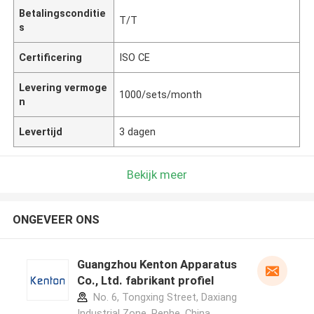
Betalingsconditie
T/T
s
Certificering
ISO CE
Levering vermoge
1000/sets/month
n
Levertijd
3 dagen
Bekijk meer
ONGEVEER ONS
Guangzhou Kenton Apparatus
Co., Ltd. fabrikant profiel
No. 6, Tongxing Street, Daxiang
Industrial Zone, Renhe ,China