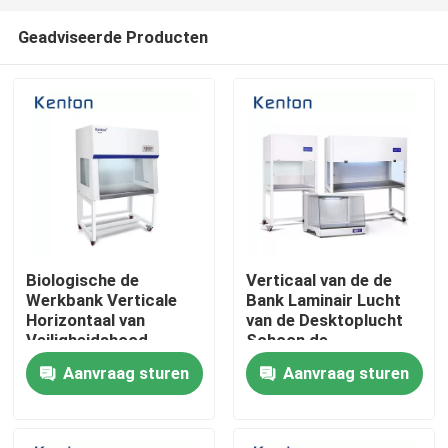
Geadviseerde Producten
Biologische de
Verticaal van de de
Werkbank Verticale
Bank Laminair Lucht
Thuis
Horizontaal van
van de Desktoplucht
Veiligheidshood
Schoon de
laminar flow clean
Stroomkabinet voor
Aanvraag sturen
Aanvraag sturen
Over ons
bench
Medisch Laboratorium
Contacten