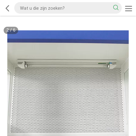
2
/
6