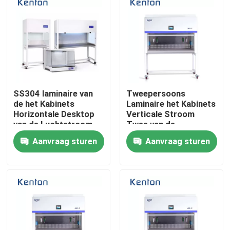
Producten
Laboratorium Drogere Oven
SS304 laminaire van
Tweepersoons
Industriële droogoven
de het Kabinets
Laminaire het Kabinets
Horizontale Desktop
Verticale Stroom
van de Luchtstroom
Twee van de
Thermostatische Incubator
de Lucht Schone Bank
Luchtstroom Kanten
Aanvraag sturen
Aanvraag sturen
voor Laboratorium
Koelincubator
Temperatuur Vochtigheid Kamer
Klimaatkamer