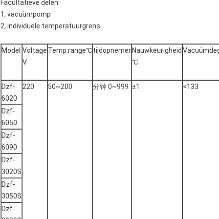
Facultatieve delen
1, vacuümpomp
2, individuele temperatuurgrens
Model
Voltage
Temp.range℃
tijdopnemer
Nauwkeurigheid
Vacuümdeg
V
℃
Dzf-
220
50~200
分钟 0~999
±1
<133
6020
Dzf-
6050
Dzf-
6090
Dzf-
3020S
Dzf-
3050S
Dzf-