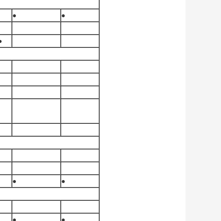
●
●
●
●
●
●
●