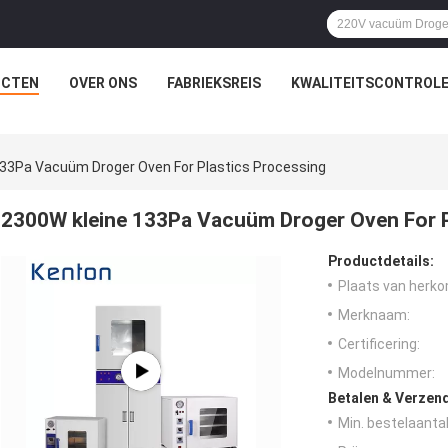
UCTEN
OVER ONS
FABRIEKSREIS
KWALITEITSCONTROL
133Pa Vacuüm Droger Oven For Plastics Processing
2300W kleine 133Pa Vacuüm Droger Oven For P
Productdetails:
Plaats van herko
Merknaam:
Certificering:
Modelnummer:
Betalen & Verzen
Min. bestelaantal