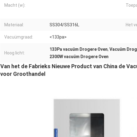
Macht (w):
Toepa
Materiaal:
SS304/SS316L
Het v
Vacuümgraad:
<133pa>
133Pa vacuüm Drogere Oven
,
Vacuüm Droge
Hoog licht:
2300W vacuüm Drogere Oven
Van het de Fabrieks Nieuwe Product van China de V
voor Groothandel