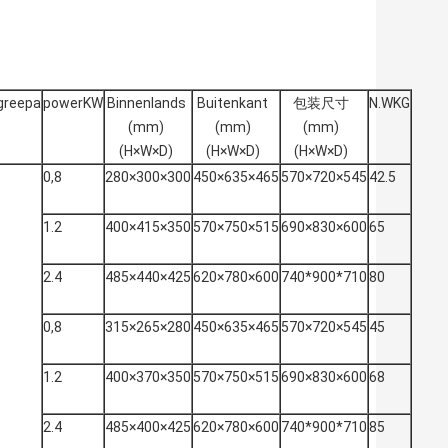
reepa
powerKW
Binnenlands
Buitenkant
包装尺寸
N.WKG
(mm)
(mm)
(mm)
(H×W×D)
(H×W×D)
(H×W×D)
0,8
280×300×300
450×635×465
570×720×545
42.5
1.2
400×415×350
570×750×515
690×830×600
65
2.4
485×440×425
620×780×600
740*900*710
80
0,8
315×265×280
450×635×465
570×720×545
45
1.2
400×370×350
570×750×515
690×830×600
68
2.4
485×400×425
620×780×600
740*900*710
85