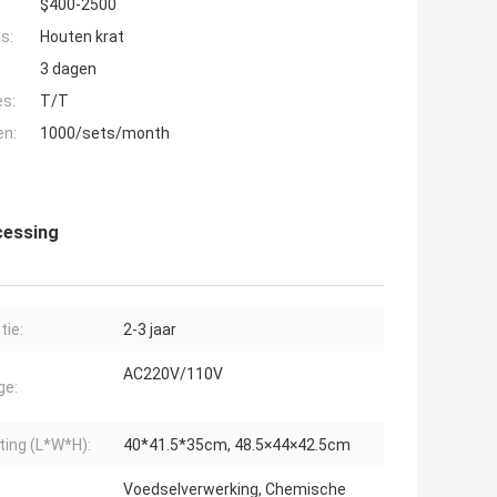
$400-2500
s:
Houten krat
3 dagen
es:
T/T
en:
1000/sets/month
cessing
tie:
2-3 jaar
AC220V/110V
ge:
ing (L*W*H):
40*41.5*35cm, 48.5×44×42.5cm
Voedselverwerking, Chemische