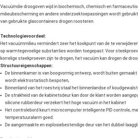
Vacuümdie droogoven wijd in biochemisch, chemisch en farmaceutis
milieubescherming en andere onderzoektoepassingen wordt gebruikt vo
van gebruikte glascontainers drogen roosteren.
Technologievoordeel:
Het vacuümmilieu vermindert zeer het kookpunt van de te verwijderen
op warmtegevoelige substanties worden toegepast. Voor steekproeven
korrelige steekproeven zijn te drogen, het vacuüm kan drogen de droog
Structuureigenschappen:
De binnenkamer is van boogvormig ontwerp, wordt buiten gemaakt 
wordt elektrostatisch bespoten,
Binnenland van het roestvrij staal het binnenlandse of koudgewalst
De strakheid van de kabinetsdeur kan door de klant worden aangepa
silicone rubberdeur verzekert het hoge vacuüm in het kabinet
Het controlebord keurt microcomputer intelligente PID controle, me
temperatuuralarm goed.
De aangemaakte en explosiebestendige deur van het dubbel-laaggl