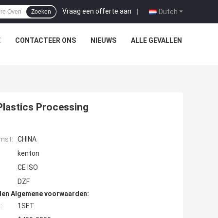
Vraag een offerte aan
|
Dutch
Zoeken
E
CONTACTEER ONS
NIEUWS
ALLE GEVALLEN
lastics Processing
mst:
CHINA
kenton
CE ISO
DZF
den Algemene voorwaarden:
:
1SET