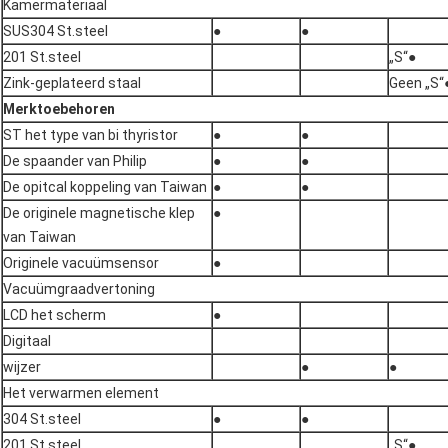
Kamermateriaal
SUS304 St.steel
●
●
201 St.steel
„S“●
Zink-geplateerd staal
Geen „S“
Merktoebehoren
ST het type van bi thyristor
●
●
De spaander van Philip
●
●
De opitcal koppeling van Taiwan
●
●
De originele magnetische klep
●
van Taiwan
Originele vacuümsensor
●
Vacuümgraadvertoning
LCD het scherm
●
Digitaal
wijzer
●
●
Het verwarmen element
304 St.steel
●
●
201 St.steel
„S“●