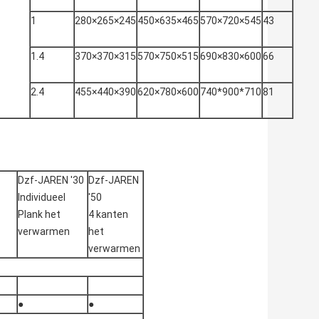
1
280×265×245
450×635×465
570×720×545
43
1.4
370×370×315
570×750×515
690×830×600
66
2.4
455×440×390
620×780×600
740*900*710
81
Dzf-JAREN '30
Dzf-JAREN
Individueel
'50
Plank het
4 kanten
verwarmen
het
verwarmen
●
●