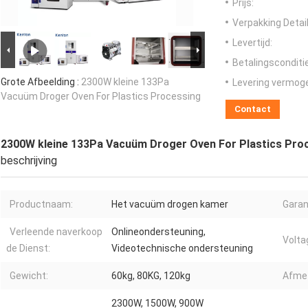
Prijs:
Verpakking Detail
Levertijd:
Betalingsconditi
Grote Afbeelding :
2300W kleine 133Pa
Levering vermog
Vacuüm Droger Oven For Plastics Processing
Contact
2300W kleine 133Pa Vacuüm Droger Oven For Plastics Pro
beschrijving
Productnaam:
Het vacuüm drogen kamer
Garan
Verleende naverkoop
Onlineondersteuning,
Volta
de Dienst:
Videotechnische ondersteuning
Gewicht:
60kg, 80KG, 120kg
Afmet
2300W, 1500W, 900W