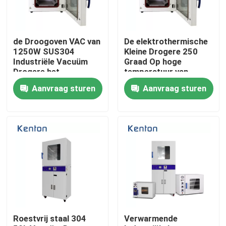
Producten
de Droogoven VAC van
De elektrothermische
1250W SUS304
Kleine Drogere 250
Laboratorium Drogere Oven
Industriële Vacuüm
Graad Op hoge
Drogere het
temperatuur van
Verwarmen Oven
Constant
Aanvraag sturen
Aanvraag sturen
Temperature Vacuum
Industriële droogoven
Dryer Oven
Thermostatische Incubator
Koelincubator
Temperatuur Vochtigheid Kamer
Roestvrij staal 304
Verwarmende
Klimaatkamer