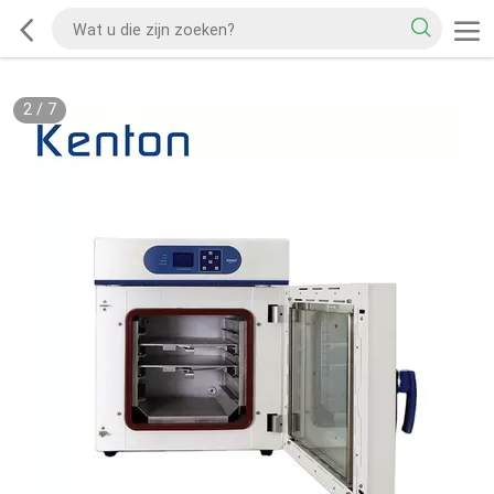
2
/
7