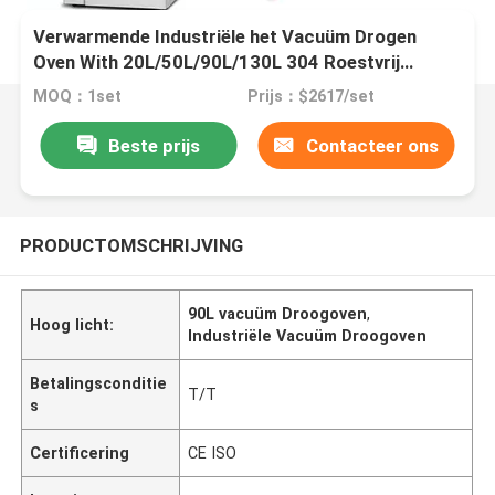
Verwarmende Industriële het Vacuüm Drogen
Oven With 20L/50L/90L/130L 304 Roestvrij
staalvoering
MOQ：1set
Prijs：$2617/set
Beste prijs
Contacteer ons
PRODUCTOMSCHRIJVING
90L vacuüm Droogoven
,
Hoog licht:
Industriële Vacuüm Droogoven
Betalingsconditie
T/T
s
Certificering
CE ISO