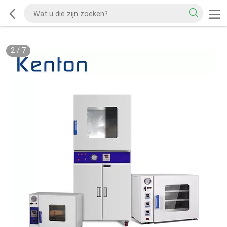
2
/
7