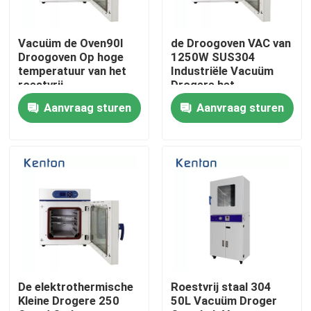
Producten
Vacuüm de Oven90l
de Droogoven VAC van
Droogoven Op hoge
1250W SUS304
temperatuur van het
Industriële Vacuüm
Laboratorium Drogere Oven
roestvrij
Drogere het
staallaboratorium
Verwarmen Oven
Aanvraag sturen
Aanvraag sturen
Industriële droogoven
Thermostatische Incubator
Koelincubator
Temperatuur Vochtigheid Kamer
De elektrothermische
Roestvrij staal 304
Kleine Drogere 250
50L Vacuüm Droger
Klimaatkamer