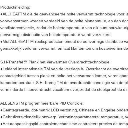
Productinleiding:
●ALLHEATTM die de geavanceerde holte verwarmt technologie voor is 
voorverwarmen worden verdeeld van de holte binnenmuur, en dan door
ventilatorconvectie, zodat de holtetemperatuur van elk punt nauwkeuri
eenvormige distributie van holtetemperatuur wordt verzekerd;
●Met ALLHEATTM-reeksproducten omdat de eenvormige distributie van h
gemakkelijk verloren verwarmt, en laat klanten toe om kostenverminde
S.H-Transfer™ Plank het Verwarmen Overdrachttechnologie:
●Leidend internationale TM van de verslags.h- Overdracht de overdrach
contactgebied tussen plank en holte het verwarmen kamer, verenigba
kamertemperatuur. S.H- breng TM de overdrachttechnologie van de pl
verminderde hitteoverdracht vacu5um over, zodat de steekproef de dire
ALLSENSTM programmeerbare PID Controle:
●Geïntegreerde, dot-matrix LCD vertoning, Chinese en Engelse onderti
●Gebruikersvriendelijk ontwerp. Vertoningsparameters: temperatuur, voc
●Het aanpassingspid controlemechanisme controleert precies de tempe