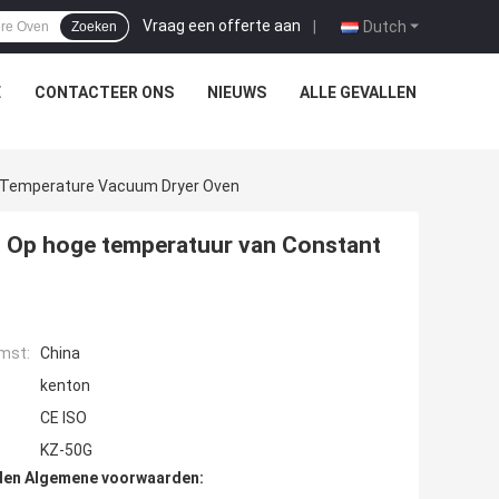
Vraag een offerte aan
|
Dutch
Zoeken
E
CONTACTEER ONS
NIEUWS
ALLE GEVALLEN
t Temperature Vacuum Dryer Oven
d Op hoge temperatuur van Constant
mst:
China
kenton
CE ISO
KZ-50G
den Algemene voorwaarden: