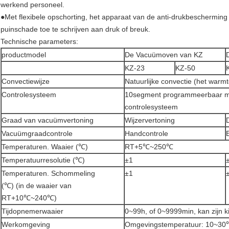
werkend personeel.
●Met flexibele opschorting, het apparaat van de anti-drukbescherming 
puinschade toe te schrijven aan druk of breuk.
Technische parameters:
productmodel
De Vacuümoven van KZ
KZ-23
KZ-50
Convectiewijze
Natuurlijke convectie (het warm
Controlesysteem
10segment programmeerbaar mic
controlesysteem
Graad van vacuümvertoning
Wijzervertoning
Vacuümgraadcontrole
Handcontrole
Temperaturen. Waaier (℃)
RT+5℃~250℃
Temperatuurresolutie (℃)
±1
Temperaturen. Schommeling
±1
(℃) (in de waaier van
RT+10℃~240℃)
Tijdopnemerwaaier
0~99h, of 0~9999min, kan zijn k
Werkomgeving
Omgevingstemperatuur: 10~30℃