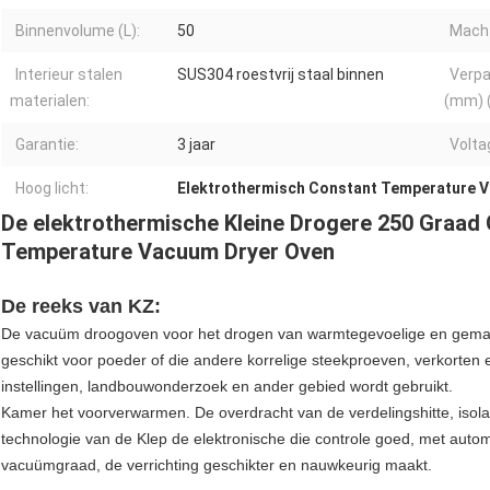
Binnenvolume (L):
50
Macht
Interieur stalen
SUS304 roestvrij staal binnen
Verpa
materialen:
(mm) 
Garantie:
3 jaar
Volta
Hoog licht:
Elektrothermisch Constant Temperature 
De elektrothermische Kleine Drogere 250 Graad
Temperature Vacuum Dryer Oven
De reeks van KZ:
De vacuüm droogoven voor het drogen van warmtegevoelige en gemakk
geschikt voor poeder of die andere korrelige steekproeven, verkorten e
instellingen, landbouwonderzoek en ander gebied wordt gebruikt.
Kamer het voorverwarmen. De overdracht van de verdelingshitte, isola
technologie van de Klep de elektronische die controle goed, met aut
vacuümgraad, de verrichting geschikter en nauwkeurig maakt.