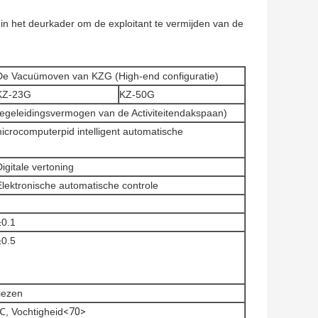
in het deurkader om de exploitant te vermijden van de
De Vacuümoven van KZG (High-end configuratie)
KZ-23G
KZ-50G
tegeleidingsvermogen van de Activiteitendakspaan)
rocomputerpid intelligent automatische
Digitale vertoning
Elektronische automatische controle
±0.1
±0.5
iezen
, Vochtigheid
<70>