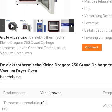
Min. bestelaantal
Prijs:
Verpakking Detail
Levertijd:
Betalingsconditi
Grote Afbeelding :
De elektrothermische
Levering vermog
Kleine Drogere 250 Graad Op hoge
Contact
temperatuur van Constant Temperature
Vacuum Dryer Oven
De elektrothermische Kleine Drogere 250 Graad Op hoge 
Vacuum Dryer Oven
beschrijving
Productnaam:
Vacuümoven
Temp.
Temperatuurresolutie
±0.1
Werk
(℃):