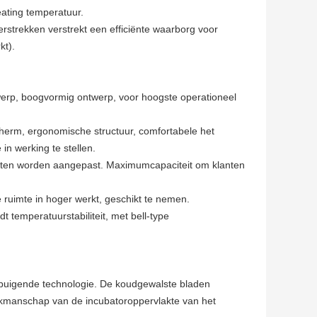
eating temperatuur.
strekken verstrekt een efficiënte waarborg voor
kt).
werp, boogvormig ontwerp, voor hoogste operationeel
herm, ergonomische structuur, comfortabele het
in werking te stellen.
isten worden aangepast. Maximumcapaciteit om klanten
 ruimte in hoger werkt, geschikt te nemen.
temperatuurstabiliteit, met bell-type
 buigende technologie. De koudgewalste bladen
svakmanschap van de incubatoroppervlakte van het