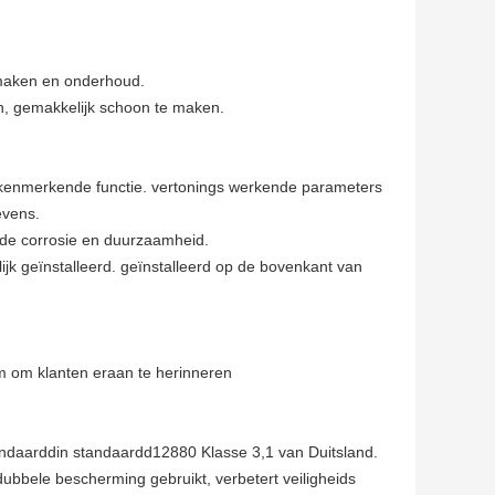
nmaken en onderhoud.
n, gemakkelijk schoon te maken.
 kenmerkende functie. vertonings werkende parameters
evens.
ede corrosie en duurzaamheid.
jk geïnstalleerd. geïnstalleerd op de bovenkant van
m om klanten eraan te herinneren
daarddin standaardd12880 Klasse 3,1 van Duitsland.
ubbele bescherming gebruikt, verbetert veiligheids