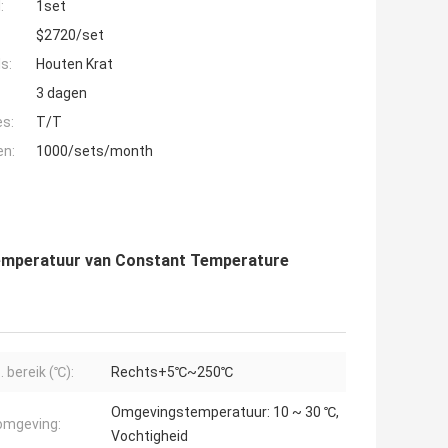
:
1set
$2720/set
s:
Houten Krat
3 dagen
es:
T/T
en:
1000/sets/month
temperatuur van Constant Temperature
 bereik (℃):
Rechts+5℃~250℃
Omgevingstemperatuur: 10 ~ 30 ℃,
omgeving:
Vochtigheid