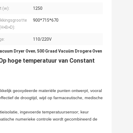
 (w):
1250
kkingsgrootte
900*715*670
(H×B×D):
ge:
110/220V
Vacuum Dryer Oven
,
500 Graad Vacuüm Drogere Oven
 Op hoge temperatuur van Constant
elijk geoxydeerde materiële punten ontwerpt, vooral
ffectief de droogtijd, wijd op farmaceutische, medische
tieisolatie, ingevoerde temperatuursensor; keur
omatische numerieke controle wordt gecombineerd de