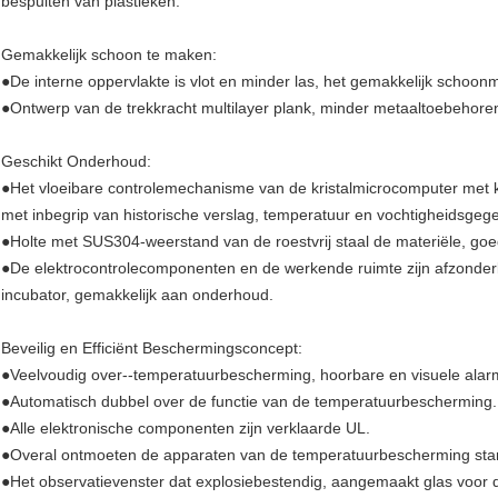
bespuiten van plastieken.
Gemakkelijk schoon te maken:
●De interne oppervlakte is vlot en minder las, het gemakkelijk schoo
●Ontwerp van de trekkracht multilayer plank, minder metaaltoebehore
Geschikt Onderhoud:
●Het vloeibare controlemechanisme van de kristalmicrocomputer met
met inbegrip van historische verslag, temperatuur en vochtigheidsgeg
●Holte met SUS304-weerstand van de roestvrij staal de materiële, go
●De elektrocontrolecomponenten en de werkende ruimte zijn afzonderli
incubator, gemakkelijk aan onderhoud.
Beveilig en Efficiënt Beschermingsconcept:
●Veelvoudig over--temperatuurbescherming, hoorbare en visuele alar
●Automatisch dubbel over de functie van de temperatuurbescherming.
●Alle elektronische componenten zijn verklaarde UL.
●Overal ontmoeten de apparaten van de temperatuurbescherming stan
●Het observatievenster dat explosiebestendig, aangemaakt glas voor d