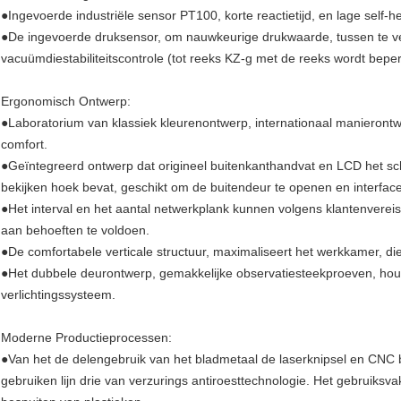
●Ingevoerde industriële sensor PT100, korte reactietijd, en lage self-h
●De ingevoerde druksensor, om nauwkeurige drukwaarde, tussen te ver
vacuümdiestabiliteitscontrole (tot reeks KZ-g met de reeks wordt beper
Ergonomisch Ontwerp:
●Laboratorium van klassiek kleurenontwerp, internationaal manieront
comfort.
●Geïntegreerd ontwerp dat origineel buitenkanthandvat en LCD het sc
bekijken hoek bevat, geschikt om de buitendeur te openen en interface 
●Het interval en het aantal netwerkplank kunnen volgens klantenvere
aan behoeften te voldoen.
●De comfortabele verticale structuur, maximaliseert het werkkamer, die
●Het dubbele deurontwerp, gemakkelijke observatiesteekproeven, houdt 
verlichtingssysteem.
Moderne Productieprocessen:
●Van het de delengebruik van het bladmetaal de laserknipsel en CNC
gebruiken lijn drie van verzurings antiroesttechnologie. Het gebruik