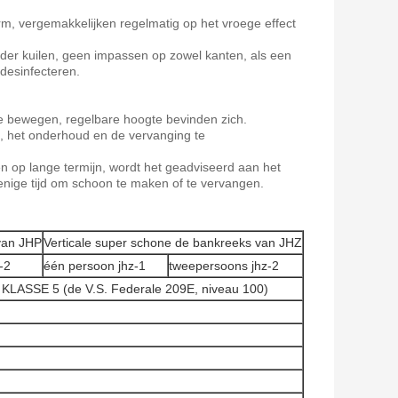
orm, vergemakkelijken regelmatig op het vroege effect
der kuilen, geen impassen op zowel kanten, als een
desinfecteren.
te bewegen, regelbare hoogte bevinden zich.
, het onderhoud en de vervanging te
 op lange termijn, wordt het geadviseerd aan het
 enige tijd om schoon te maken of te vervangen.
van JHP
Verticale super schone de bankreeks van JHZ
-2
één persoon jhz-1
tweepersoons jhz-2
 KLASSE 5 (de V.S. Federale 209E, niveau 100)