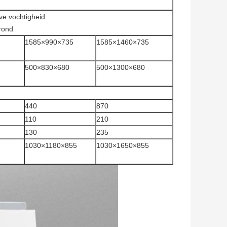
e vochtigheid
 rond
1585×990×735
1585×1460×735
500×830×680
500×1300×680
440
870
110
210
130
235
1030×1180×855
1030×1650×855