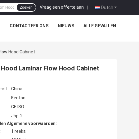
Vraag een offerte aan
|
Dutch
Zoeken
E
CONTACTEER ONS
NIEUWS
ALLE GEVALLEN
Flow Hood Cabinet
m Hood Laminar Flow Hood Cabinet
mst:
China
Kenton
CE ISO
Jhp-2
den Algemene voorwaarden:
:
1 reeks