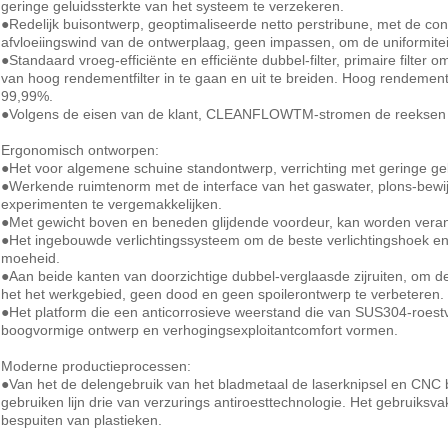
geringe geluidssterkte van het systeem te verzekeren.
●Redelijk buisontwerp, geoptimaliseerde netto perstribune, met de co
afvloeiingswind van de ontwerplaag, geen impassen, om de uniformiteit 
●Standaard vroeg-efficiënte en efficiënte dubbel-filter, primaire filter
van hoog rendementfilter in te gaan en uit te breiden. Hoog rendemen
99,99%.
●Volgens de eisen van de klant, CLEANFLOWTM-stromen de reeksen me
Ergonomisch ontworpen:
●Het voor algemene schuine standontwerp, verrichting met geringe gelu
●Werkende ruimtenorm met de interface van het gaswater, plons-bewi
experimenten te vergemakkelijken.
●Met gewicht boven en beneden glijdende voordeur, kan worden vera
●Het ingebouwde verlichtingssysteem om de beste verlichtingshoek en 
moeheid.
●Aan beide kanten van doorzichtige dubbel-verglaasde zijruiten, om d
het het werkgebied, geen dood en geen spoilerontwerp te verbeteren.
●Het platform die een anticorrosieve weerstand die van SUS304-roestvr
boogvormige ontwerp en verhogingsexploitantcomfort vormen.
Moderne productieprocessen:
●Van het de delengebruik van het bladmetaal de laserknipsel en CNC
gebruiken lijn drie van verzurings antiroesttechnologie. Het gebruik
bespuiten van plastieken.