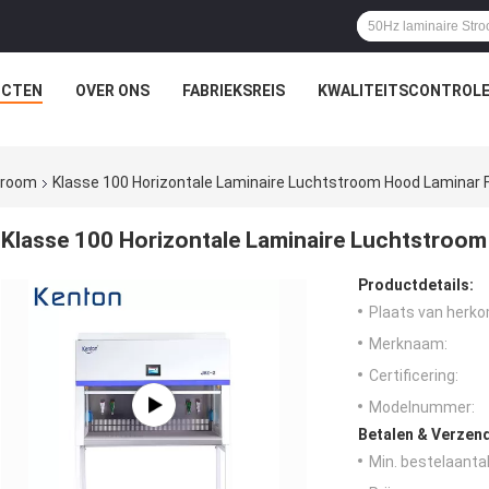
UCTEN
OVER ONS
FABRIEKSREIS
KWALITEITSCONTROL
stroom
Klasse 100 Horizontale Laminaire Luchtstroom Hood Laminar 
Klasse 100 Horizontale Laminaire Luchtstroo
Productdetails:
Plaats van herko
Merknaam:
Certificering:
Modelnummer:
Betalen & Verzen
Min. bestelaantal