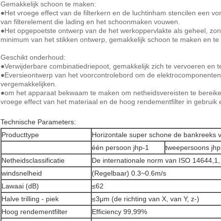
Gemakkelijk schoon te maken:
●Het vroege effect van de filterkern en de luchtinham stencilen een v
van filterelement die lading en het schoonmaken vouwen.
●Het opgepoetste ontwerp van de het werkoppervlakte als geheel, zon
minimum van het stikken ontwerp, gemakkelijk schoon te maken en te 
Geschikt onderhoud:
●Verwijderbare combinatiedriepoot, gemakkelijk zich te vervoeren en 
●Eversieontwerp van het voorcontrolebord om de elektrocomponenten
vergemakkelijken.
●om het apparaat bekwaam te maken om netheidsvereisten te bereiken
vroege effect van het materiaal en de hoog rendementfilter in gebruik
Technische Parameters:
Producttype
Horizontale super schone de bankreeks 
één persoon jhp-1
tweepersoons jhp
Netheidsclassificatie
De internationale norm van ISO 14644,1,
windsnelheid
(Regelbaar) 0.3~0.6m/s
Lawaai (dB)
≤62
Halve trilling - piek
≤3μm (de richting van X, van Y, z-)
Hoog rendementfilter
Efficiency 99,99%