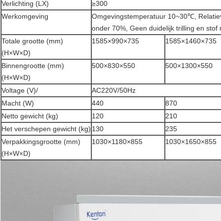
Verlichting (LX)
≥300
Werkomgeving
Omgevingstemperatuur 10~30℃, Relatiev
onder 70%, Geen duidelijk trilling en stof
Totale grootte (mm)
1585×990×735
1585×1460×735
(H×W×D)
Binnengrootte (mm)
500×830×550
500×1300×550
(H×W×D)
Voltage (V)/
AC220V/50Hz
Macht (W)
440
870
Netto gewicht (kg)
120
210
Het verschepen gewicht (kg)
130
235
Verpakkingsgrootte (mm)
1030×1180×855
1030×1650×855
(H×W×D)