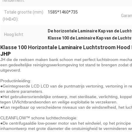
rendement:
Totale grootte (mm)
1585*1460*735
Garan
(H×B×D):
De horizontale Laminaire Kap van de Luch
Hoog licht:
Klasse 100 de Laminaire Kap van de Lucht
Klasse 100 Horizontale Laminaire Luchtstroom Hood
JHP
JH die de reeksen maken bank schoon met perfect luchtstroom mecha
een gedeeltelijke reinigingswerkomgeving tot stand te brengen zodat
uitgevoerd.
Productinleiding:
●Geïntegreerde LCD LCD van de puntmatrijs vertoning, vertoning in real 
en andere parameters.
●Het gebruikersvriendelijke ontwerp, met sterilisatie, verlichting, kop
tegen UVlichtbrandwonden en veilige exploitatie te verzekeren.
●Kan regelbaar op verscheidene niveaus van de windsnelheid, het lu
CLEANFLOW™ schone luchttechnologie:
●De centrifugaaldie low-power motor van het windwiel, op het princip
inhamontwerp met grote diameter die onstuimigheid te verminderen w