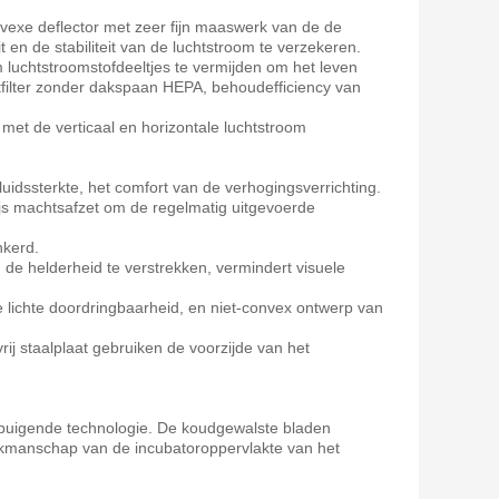
nvexe deflector met zeer fijn maaswerk van de de
en de stabiliteit van de luchtstroom te verzekeren.
 om luchtstroomstofdeeltjes te vermijden om het leven
tfilter zonder dakspaan HEPA, behoudefficiency van
t de verticaal en horizontale luchtstroom
idssterkte, het comfort van de verhogingsverrichting.
js machtsafzet om de regelmatig uitgevoerde
nkerd.
de helderheid te verstrekken, vermindert visuele
e lichte doordringbaarheid, en niet-convex ontwerp van
ij staalplaat gebruiken de voorzijde van het
 buigende technologie. De koudgewalste bladen
svakmanschap van de incubatoroppervlakte van het