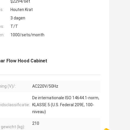
$2294/set
s:
Houten Krat
3 dagen
es:
T/T
en:
1000/sets/month
nar Flow Hood Cabinet
ing (V)/:
AC220V/50Hz
De internationale ISO 14644.1-norm,
idsclassificatie:
KLASSE 5 (U.S. Federal 209E, 100-
niveau)
210
 gewicht (kg):