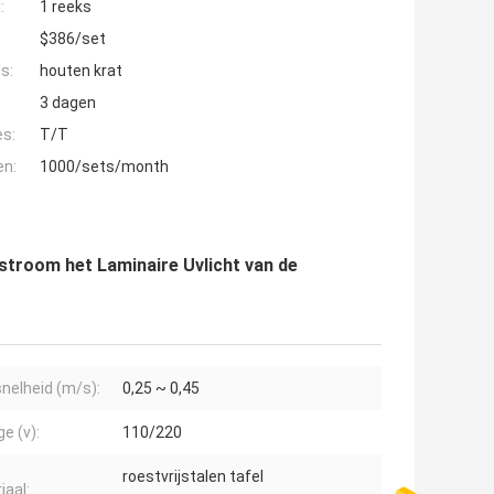
:
1 reeks
$386/set
s:
houten krat
3 dagen
es:
T/T
en:
1000/sets/month
stroom het Laminaire Uvlicht van de
nelheid (m/s):
0,25 ~ 0,45
e (v):
110/220
roestvrijstalen tafel
iaal: