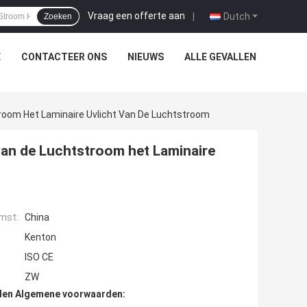
Vraag een offerte aan
|
Dutch
Zoeken
E
CONTACTEER ONS
NIEUWS
ALLE GEVALLEN
troom Het Laminaire Uvlicht Van De Luchtstroom
van de Luchtstroom het Laminaire
mst:
China
Kenton
ISO CE
ZW
den Algemene voorwaarden: