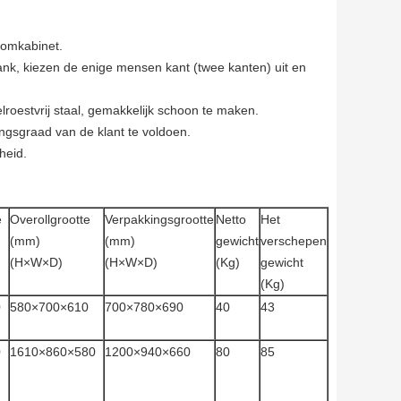
oomkabinet.
ank, kiezen de enige mensen kant (twee kanten) uit en
roestvrij staal, gemakkelijk schoon te maken.
ingsgraad van de klant te voldoen.
heid.
e
Overollgrootte
Verpakkingsgrootte
Netto
Het
(mm)
(mm)
gewicht
verschepen
(H×W×D)
(H×W×D)
(Kg)
gewicht
(Kg)
0
580×700×610
700×780×690
40
43
0
1610×860×580
1200×940×660
80
85