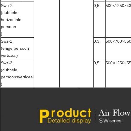
Swp-2
0,5
500×1250×4
(dubbele
horizontale
persoon
)
Swz-1
0,3
500×700×55
(enige persoon
verticaal)
Swz-2
0,5
500×1250×5
(dubbele
persoonsverticaal
)