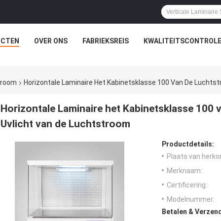
UCTEN
OVER ONS
FABRIEKSREIS
KWALITEITSCONTROL
stroom
Horizontale Laminaire Het Kabinetsklasse 100 Van De Luchts
Horizontale Laminaire het Kabinetsklasse 100 
Uvlicht van de Luchtstroom
Productdetails:
Plaats van herko
Merknaam:
Certificering:
Modelnummer:
Betalen & Verzen