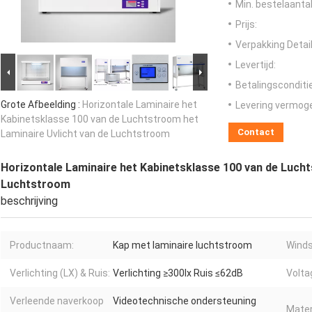
Min. bestelaantal
Prijs:
Verpakking Detail
Levertijd:
Betalingsconditi
Grote Afbeelding :
Horizontale Laminaire het
Levering vermog
Kabinetsklasse 100 van de Luchtstroom het
Contact
Laminaire Uvlicht van de Luchtstroom
Horizontale Laminaire het Kabinetsklasse 100 van de Lucht
Luchtstroom
beschrijving
Productnaam:
Kap met laminaire luchtstroom
Winds
Verlichting (LX) & Ruis:
Verlichting ≥300lx Ruis ≤62dB
Voltag
Verleende naverkoop
Videotechnische ondersteuning
Mater