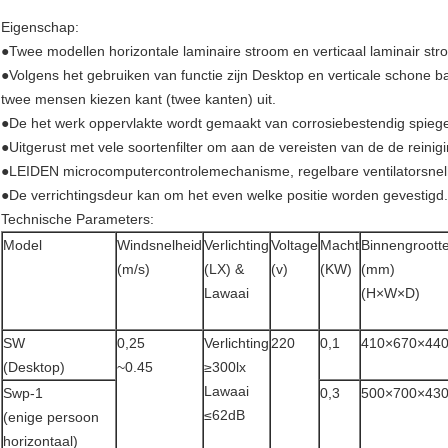
Eigenschap:
●Twee modellen horizontale laminaire stroom en verticaal laminair str
●Volgens het gebruiken van functie zijn Desktop en verticale schone b
twee mensen kiezen kant (twee kanten) uit.
●De het werk oppervlakte wordt gemaakt van corrosiebestendig spiegel
●Uitgerust met vele soortenfilter om aan de vereisten van de de reinig
●LEIDEN microcomputercontrolemechanisme, regelbare ventilatorsnel
●De verrichtingsdeur kan om het even welke positie worden gevestigd.
Technische Parameters:
Model
Windsnelheid
Verlichting
Voltage
Macht
Binnengroott
(m/s)
(LX) &
(v)
(KW)
(mm)
Lawaai
(H×W×D)
SW
0,25
Verlichting
220
0,1
410×670×44
(Desktop)
~0.45
≥300lx
Lawaai
Swp-1
0,3
500×700×43
≤62dB
(enige persoon
horizontaal)