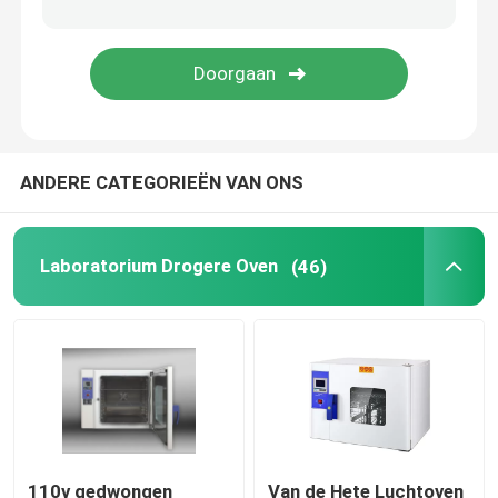
Orbitaal Shaker Incubator
Co2-Incubator
ANDERE CATEGORIEËN VAN ONS
Anaerobe incubator
Milieutestkamers
Laboratorium Drogere Oven
(46)
Bloedplaatjes Incubator Roerwerk
Demp - oven
Laboratorium Waterbad
110v gedwongen
Van de Hete Luchtoven