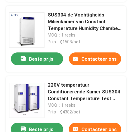
SUS304 de Vochtigheids
Milieukamer van Constant
Temperature Humidity Chamber
LRH
MOQ：1 reeks
Prijs：$1508/set
Beste prijs
Contacteer ons
220V temperatuur
Conditionerende Kamer SUS304
Constant Temperature Test
Chamber
MOQ：1 reeks
Prijs：$4382/set
Beste prijs
Contacteer ons