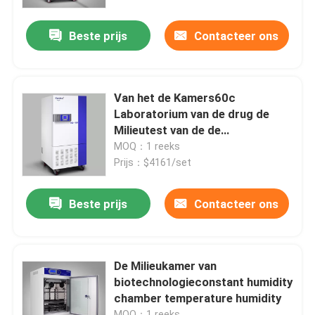
Beste prijs
Contacteer ons
Fabrieksreis
Kwaliteitscontrole
Van het de Kamers60c
Laboratorium van de drug de
Contacteer ons
Milieutest van de de
Temperatuurvochtigheid Kamer
MOQ：1 reeks
220V
Prijs：$4161/set
nieuws
Beste prijs
Contacteer ons
Alle Gevallen
Laboratorium Drogere Oven
De Milieukamer van
biotechnologieconstant humidity
chamber temperature humidity
Industriële droogoven
MOQ：1 reeks