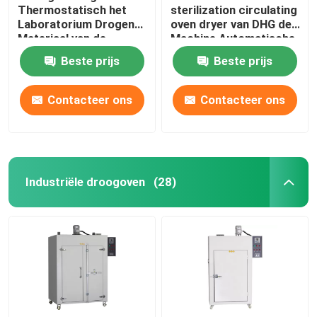
Thermostatisch het
sterilization circulating
Laboratorium Drogend
oven dryer van DHG de
Materiaal van de
Machine Automatische
Convectie Droogoven
Controle
Beste prijs
Beste prijs
60Hz
Contacteer ons
Contacteer ons
Industriële droogoven
(28)