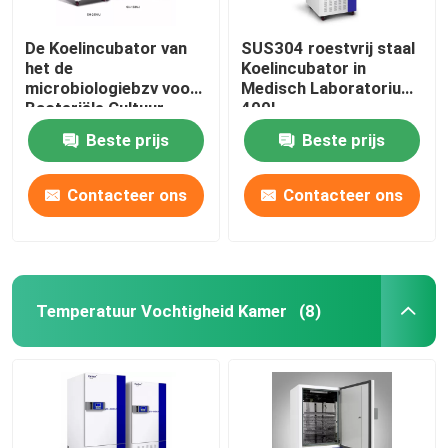
De Koelincubator van
SUS304 roestvrij staal
het de
Koelincubator in
microbiologiebzv voor
Medisch Laboratorium
Bacteriële Cultuur
400L
110V 220V
Beste prijs
Beste prijs
Contacteer ons
Contacteer ons
Temperatuur Vochtigheid Kamer
(8)