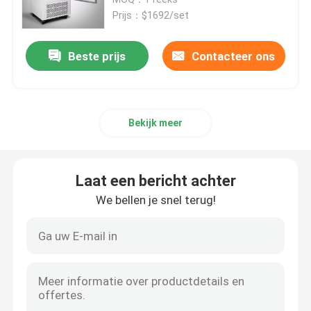
Prijs：$1692/set
Thermostatische Incubator
Beste prijs
Contacteer ons
Koelincubator
Bekijk meer
Temperatuur Vochtigheid Kamer
Klimaatkamer
Laat een bericht achter
We bellen je snel terug!
Het laminaire Kabinet van de Luchtstroom
Biologisch Veiligheidskabinet
Vacuüm droogoven