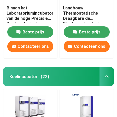
Binnen het
Landbouw
Laboratoriumincubator
Thermostatische
van de hoge Precisie
Draagbare de
Bacteriologische
Biochemieincubator
Incubator SUS304
van de Incubator110v
Beste prijs
Beste prijs
220V Basis
Contacteer ons
Contacteer ons
Koelincubator
(22)