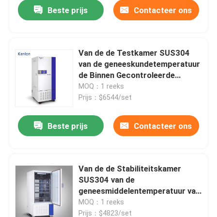
Beste prijs
Contacteer ons
Van de de Testkamer SUS304
van de geneeskundetemperatuur
de Binnen Gecontroleerde
Milieukamers
MOQ：1 reeks
Prijs：$6544/set
Beste prijs
Contacteer ons
Thuis
Van de de Stabiliteitskamer
SUS304 van de
Producten
geneesmiddelentemperatuur van
de de Verlichtingsstabiliteit de
MOQ：1 reeks
Testkamer
Over ons
Prijs：$4823/set