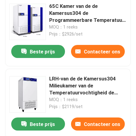
65C Kamer van de de
Kamersus304 de
Programmeerbare Temperatuur
van de temperatuurvochtigheid
MOQ：1 reeks
Prijs：$2926/set
Beste prijs
Contacteer ons
LRH-van de de Kamersus304
Milieukamer van de
Temperatuurvochtigheid de
Controle van de de
MOQ：1 reeks
Temperatuurvochtigheid
Prijs：$2119/set
Beste prijs
Contacteer ons