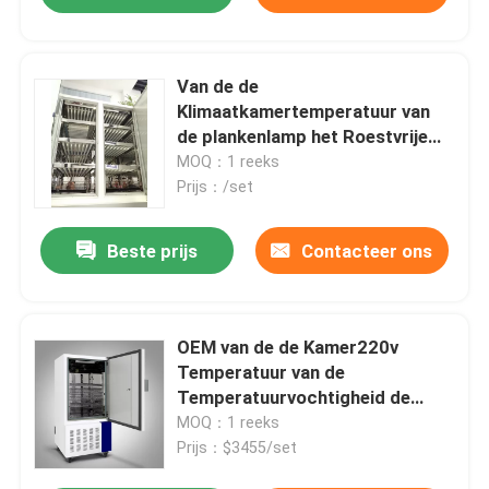
Van de de
Klimaatkamertemperatuur van
de plankenlamp het Roestvrije
staal van de de Stabiliteitskamer
MOQ：1 reeks
SUS304
Prijs：/set
Beste prijs
Contacteer ons
OEM van de de Kamer220v
Temperatuur van de
Temperatuurvochtigheid de
Kamer van de de
MOQ：1 reeks
Vochtigheidstest
Prijs：$3455/set