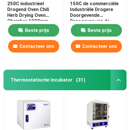
250C industrieel
150C de commerciële
Drogend Oven Chili
Industriële Drogere
Herb Drying Oven
Doorgevende
Chamber 1000mm
Droogoven van de
Oven5kw Hete Lucht
Beste prijs
Beste prijs
Contacteer ons
Contacteer ons
Thermostatische Incubator
(31)