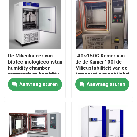
Producten
Laboratorium Drogere Oven
De Milieukamer van
-40~150C Kamer van
Industriële droogoven
biotechnologieconstant
de de Kamer100l de
humidity chamber
Milieustabiliteit van de
temperature humidity
temperatuurvochtigheid
Thermostatische Incubator
Aanvraag sturen
Aanvraag sturen
Koelincubator
Temperatuur Vochtigheid Kamer
Klimaatkamer