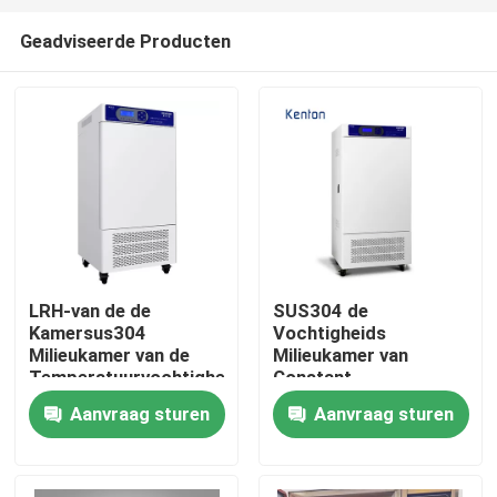
Geadviseerde Producten
LRH-van de de
SUS304 de
Kamersus304
Vochtigheids
Thuis
Milieukamer van de
Milieukamer van
Temperatuurvochtigheid
Constant
de Controle van de de
Temperature Humidity
Aanvraag sturen
Aanvraag sturen
Over ons
Temperatuurvochtigheid
Chamber LRH
Contacten