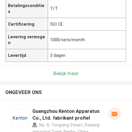
Betalingsconditie
T/T
s
Certificering
ISO CE
Levering vermoge
1000/sets/month
n
Levertijd
3 dagen
Bekijk meer
ONGEVEER ONS
Guangzhou Kenton Apparatus
Co., Ltd. fabrikant profiel
No. 6, Tongxing Street, Daxiang
Industrial Zone, Renhe ,China