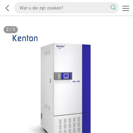
2
/
5