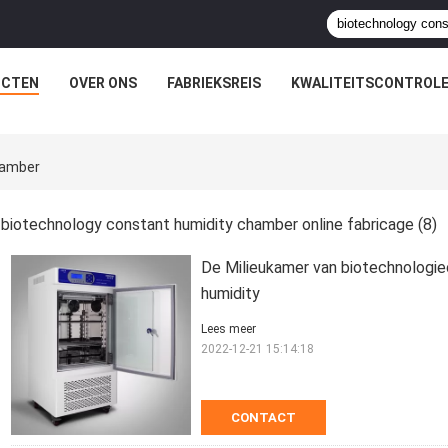
UCTEN
OVER ONS
FABRIEKSREIS
KWALITEITSCONTROL
hamber
biotechnology constant humidity chamber online fabricage
(8)
De Milieukamer van biotechnologi
humidity
Lees meer
2022-12-21 15:14:18
CONTACT