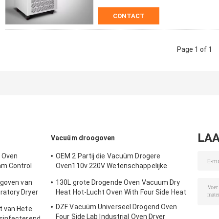
CONTACT
Page 1 of 1
LAA
Vacuüm droogoven
e Oven
OEM 2 Partij die Vacuüm Drogere
am Control
Oven110v 220V Wetenschappelijke
Droogoven verwarmen
ogoven van
130L grote Drogende Oven Vacuum Dry
atory Dryer
Heat Hot-Lucht Oven With Four Side Heat
DZF Vacuüm Universeel Drogend Oven
t van Hete
Four Side Lab Industrial Oven Dryer
sinfecterend