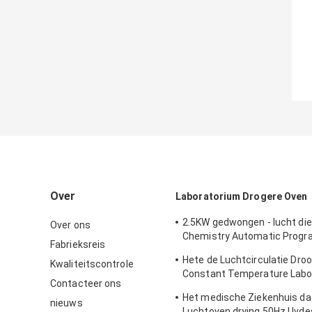
Over
Laboratorium Drogere Oven
2.5KW gedwongen - lucht di
Over ons
Chemistry Automatic Progr
Fabrieksreis
drogen
Hete de Luchtcirculatie Dro
Kwaliteitscontrole
Constant Temperature Labor
Contacteer ons
Oven 250C
Het medische Ziekenhuis da
nieuws
Luchtoven drying 50Hz Uvde