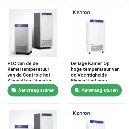
PLC van de de
De lage Kamer Op
Kamertemperatuur
hoge temperatuur van
van de Controle het
de Vochtigheids
Klimaattest Venster
Klimaattest voor
van Rate Change
Laboratorium
Aanvraag sturen
Aanvraag sturen
Thuis
Environmental Large
Milieu250l
Observation Snelle
Over ons
Contacten