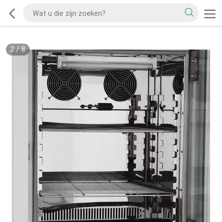
2
/
8