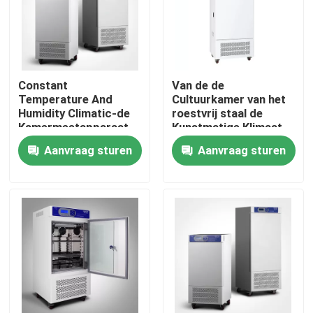
Producten
Laboratorium Drogere Oven
Constant
Van de de
Temperature And
Cultuurkamer van het
Humidity Climatic-de
roestvrij staal de
Kamermeetapparaat
Kunstmatige Klimaat
Industriële droogoven
van de Kamer250l
van de het
Aanvraag sturen
Aanvraag sturen
Hoog Lage
Zaadgerminatie Kamer
Temperatuur
van de de
Thermostatische Incubator
Installatiegroei
Koelincubator
Temperatuur Vochtigheid Kamer
Klimaatkamer