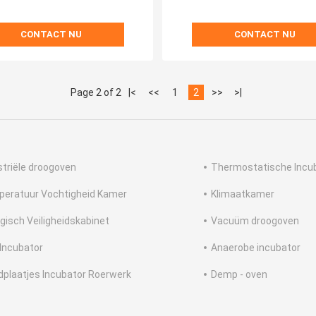
CONTACT NU
CONTACT NU
Page 2 of 2
|<
<<
1
2
>>
>|
striële droogoven
Thermostatische Incu
eratuur Vochtigheid Kamer
Klimaatkamer
ogisch Veiligheidskabinet
Vacuüm droogoven
Incubator
Anaerobe incubator
dplaatjes Incubator Roerwerk
Demp - oven