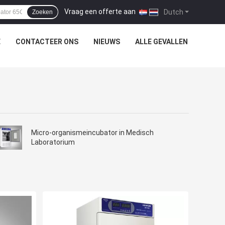
Vraag een offerte aan
|
Dutch
Zoeken
E
CONTACTEER ONS
NIEUWS
ALLE GEVALLEN
Micro-organismeincubator in Medisch
Laboratorium