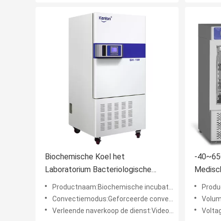
Biochemische Koel het
-40~65
Laboratorium Bacteriologische
Medisch
Incubator van Incubatorsus304
voor La
Productnaam:Biochemische incubator
Produ
Binnenbacteriën
Convectiemodus:Geforceerde convectie
Volum
Verleende naverkoop de dienst:Videotechnische ondersteuning
Voltag