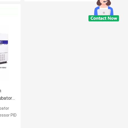
m
ubator
bator
essor PID