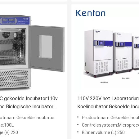
C gekoelde Incubator110v
110V 220V het Laboratoriu
e Biologische Incubator
Koelincubator Gekoelde Inc
boratorium
van de Programmacontrole
ctnaam:Gekoelde incubator
Productnaam:Gekoelde Incu
e:100L
Controlesysteem:Microproc
e (v):220
Binnenvolume (L):250