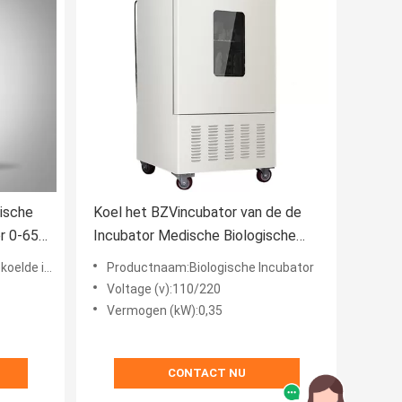
gische
Koel het BZVincubator van de de
r 0-65C
Incubator Medische Biologische
ratorium
Lage Temperatuur van
incubators
Productnaam:Biologische Incubator
laboratoriumspx
Voltage (v):110/220
Vermogen (kW):0,35
CONTACT NU