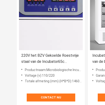
220V het BZV Gekoelde Roestvrije
Incubat
staal van de Incubator65c
van de 
Microbiologic Incubator
Thermo
Productnaam:Microbiologische Incubator
Product
Automat
Voltage (v):110/220
Garant
Totale afmeting (mm) (H*B*D):1460*650*700
Volta
CONTACT NU