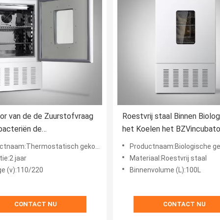
or van de de Zuurstofvraag
Roestvrij staal Binnen Biolo
bacteriën de
het Koelen het BZVincubato
statische Koelincubator
van het Incubator100l Labo
naam:Thermostatisch gekoelde incubator
Productnaam:Biologische gekoelde 
ische Biologische
ie:2 jaar
Materiaal:Roestvrij staal
ge (v):110/220
Binnenvolume (L):100L
CONTACT NU
CONTACT NU