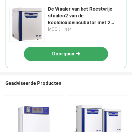
De Waaier van het Roestvrije
staalco2 van de
kooldioxideincubator met 2
Minuten Terugwinningstijd
MOQ： 1set
Doorgaan
Geadviseerde Producten