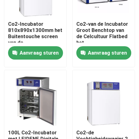
Co2-Incubator
Co2-van de Incubator
810x890x1300mm het
Groot Benchtop van
Buitentouche screen
de Celcultuur Flatbed
van de
het
Afmetingensensor
Laboratoriummateriaal
Aanvraag sturen
Aanvraag sturen
voor de
Microbiologiegeneeskund
Thuis
Producten
100L Co2-Incubator
Co2-de
Over ons
met LEIDENE Digitale
Vochtigheidswaaier 2