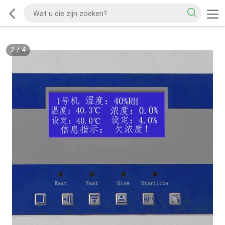
2
/
4