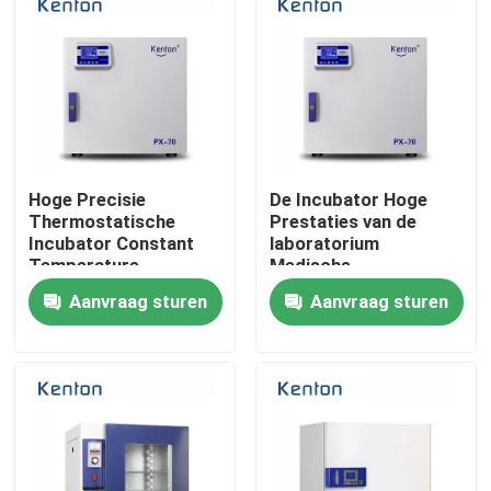
Producten
Laboratorium Drogere Oven
Hoge Precisie
De Incubator Hoge
Industriële droogoven
Thermostatische
Prestaties van de
Incubator Constant
laboratorium
Temperature
Medische
Thermostatische Incubator
Lncubator For
Elektrothermische
Aanvraag sturen
Aanvraag sturen
Laboratory
Thermostatische
Biochemie
Koelincubator
Temperatuur Vochtigheid Kamer
Klimaatkamer