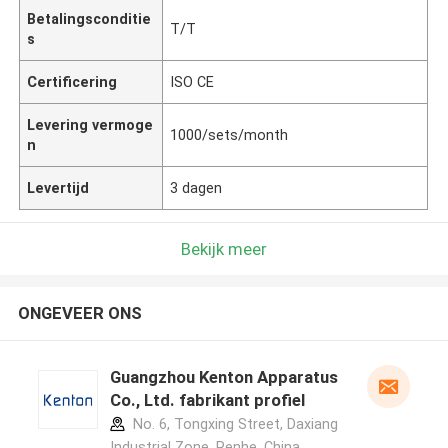
Betalingsconditie
T/T
s
Certificering
ISO CE
Levering vermoge
1000/sets/month
n
Levertijd
3 dagen
Bekijk meer
ONGEVEER ONS
Guangzhou Kenton Apparatus
Co., Ltd. fabrikant profiel
No. 6, Tongxing Street, Daxiang
Industrial Zone, Renhe ,China