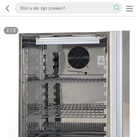
2
/
5