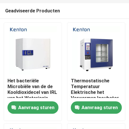
Geadviseerde Producten
Het bacteriële
Thermostatische
Microbiële van de de
Temperatuur
Thuis
Kooldioxidecel van IRL
Elektrische het
van het Waterjasje
Verwarmen Incubator
Materiaal van het de
voor Laboratorium
Aanvraag sturen
Aanvraag sturen
Over ons
Incubatorlaboratorium
Contacten