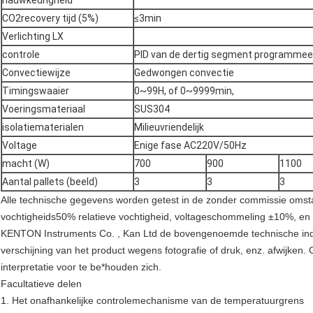
nauwkeurigheid
CO2recovery tijd (5%)
≤3min
Verlichting LX
controle
PID van de dertig segment programmee
Convectiewijze
Gedwongen convectie
Timingswaaier
0~99H, of 0~9999min,
Voeringsmateriaal
SUS304
isolatiematerialen
Milieuvriendelijk
Voltage
Enige fase AC220V/50Hz
macht (W)
700
900
1100
Aantal pallets (beeld)
3
3
3
Alle technische gegevens worden getest in de zonder commissie oms
vochtigheids50% relatieve vochtigheid, voltageschommeling ±10%, e
KENTON Instruments Co. , Kan Ltd de bovengenoemde technische indi
verschijning van het product wegens fotografie of druk, enz. afwijken. G
interpretatie voor te be*houden zich.
Facultatieve delen
1. Het onafhankelijke controlemechanisme van de temperatuurgrens