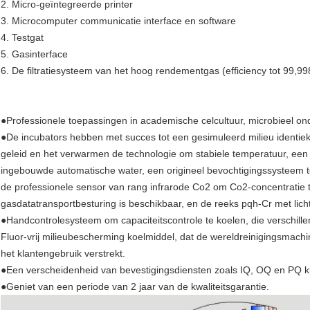
2. Micro-geïntegreerde printer
3. Microcomputer communicatie interface en software
4. Testgat
5. Gasinterface
6. De filtratiesysteem van het hoog rendementgas (efficiency tot 99,9
●
Professionele toepassingen in academische celcultuur, microbieel o
●De incubators hebben met succes tot een gesimuleerd milieu identiek 
geleid en het verwarmen de technologie om stabiele temperatuur, een g
ingebouwde automatische water, een origineel bevochtigingssysteem t
de professionele sensor van rang infrarode Co2 om Co2-concentratie
gasdatatransportbesturing is beschikbaar, en de reeks pqh-Cr met licht
●Handcontrolesysteem om capaciteitscontrole te koelen, die verschill
Fluor-vrij milieubescherming koelmiddel, dat de wereldreinigingsmachi
het klantengebruik verstrekt.
●Een verscheidenheid van bevestigingsdiensten zoals IQ, OQ en PQ k
●Geniet van een periode van 2 jaar van de kwaliteitsgarantie.