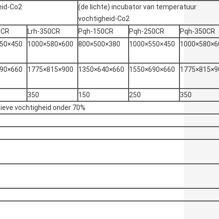
eid-Co2
(de lichte) incubator van temperatuur
vochtigheid-Co2
0CR
Lrh-350CR
Pqh-150CR
Pqh-250CR
Pqh-350CR
50×450
1000×580×600
800×500×380
1000×550×450
1000×580×6
90×660
1775×815×900
1350×640×660
1550×690×660
1775×815×9
350
150
250
350
eve vochtigheid onder 70%