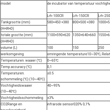
model
de incubator van temperatuur vochtigh
Lrh-100CR
Lrh-150CR
Lrh-25
Tankgrootte (mm)
580×450 ×380
800×500 ×380
1000×5
(H×W×D)
totale grootte (mm)
1100×590×620
1350×640×660
1550×6
(H×W×D)
volume (L)
100
150
250
werkomgeving
omringende temperature10~30℃, Relati
Temperaturen. waaier (℃)
0~65℃
Temp.accuracy (℃)
0,1
Temperaturen.
±0.5
schommeling (℃) (10~40℃)
Vochtigheidswaaier
40~95%
(10~40℃)
Vochtigheidsschommeling
±3%
CO2Range en
infrarode sensor020% 0,1%