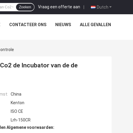
Vraag een offerte aan
|
Dutch
Zoeken
E
CONTACTEER ONS
NIEUWS
ALLE GEVALLEN
ontrole
Co2 de Incubator van de de
mst:
China
Kenton
ISO CE
Lrh-150CR
den Algemene voorwaarden: