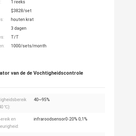
:
1 reeks
$3828/set
s:
houten krat
3 dagen
es:
T/T
en:
1000/sets/month
ator van de de Vochtigheidscontrole
igheidsbereik
40~95%
40 ℃):
ereik en
infraroodsensor0-20% 0,1%
urigheid: