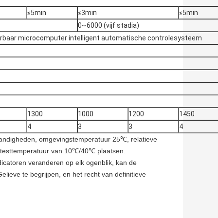
≤5min
≤3min
≤5min
0~6000 (vijf stadia)
rbaar microcomputer intelligent automatische controlesysteem
1300
1000
1200
1450
4
3
3
4
tandigheden, omgevingstemperatuur 25℃, relatieve
n testtemperatuur van 10℃/40℃ plaatsen.
catoren veranderen op elk ogenblik, kan de
elieve te begrijpen, en het recht van definitieve