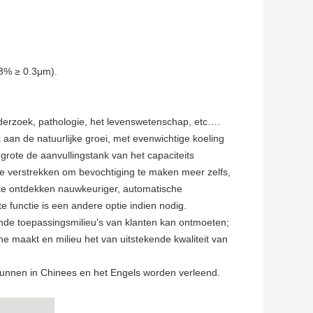
98% ≥ 0.3μm).
nderzoek, pathologie, het levenswetenschap, etc….
aan de natuurlijke groei, met evenwichtige koeling
rote de aanvullingstank van het capaciteits
e verstrekken om bevochtiging te maken meer zelfs,
 te ontdekken nauwkeuriger, automatische
e functie is een andere optie indien nodig.
ende toepassingsmilieu's van klanten kan ontmoeten;
ne maakt en milieu het van uitstekende kwaliteit van
unnen in Chinees en het Engels worden verleend.