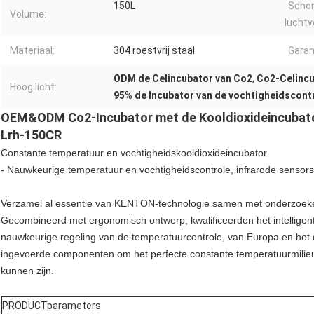
150L
Schom
Volume:
luchtv
Materiaal:
304 roestvrij staal
Garan
ODM de Celincubator van Co2
,
Co2-Celincu
Hoog licht:
95% de Incubator van de vochtigheidscont
OEM&ODM Co2-Incubator met de Kooldioxideincubato
Lrh-150CR
Constante temperatuur en vochtigheidskooldioxideincubator
- Nauwkeurige temperatuur en vochtigheidscontrole, infrarode sensor
Verzamel al essentie van KENTON-technologie samen met onderzoek
Gecombineerd met ergonomisch ontwerp, kwalificeerden het intellige
nauwkeurige regeling van de temperatuurcontrole, van Europa en het 
ingevoerde componenten om het perfecte constante temperatuurmilieu
kunnen zijn.
PRODUCTparameters