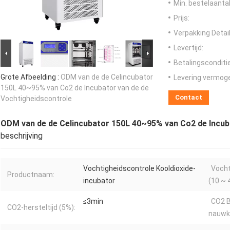
Min. bestelaantal
Prijs:
Verpakking Detail
Levertijd:
Betalingsconditi
Grote Afbeelding :
ODM van de de Celincubator
Levering vermog
150L 40~95% van Co2 de Incubator van de de
Contact
Vochtigheidscontrole
ODM van de de Celincubator 150L 40~95% van Co2 de Incub
beschrijving
Vochtigheidscontrole Kooldioxide-
Vocht
Productnaam:
incubator
(10 ~ 
≤3min
CO2 B
CO2-hersteltijd (5%):
nauwke