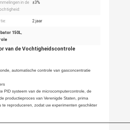
melingen in de
±3%
ochtigheid:
tie:
2 jaar
bator 150L
,
role
r van de Vochtigheidscontrole
sonde, automatische controle van gasconcentratie
ers
nte PID systeem van de microcomputercontrole, de
de productieproces van Verenigde Staten, prima
 te reproduceren, zodat uw experimenten geschikter