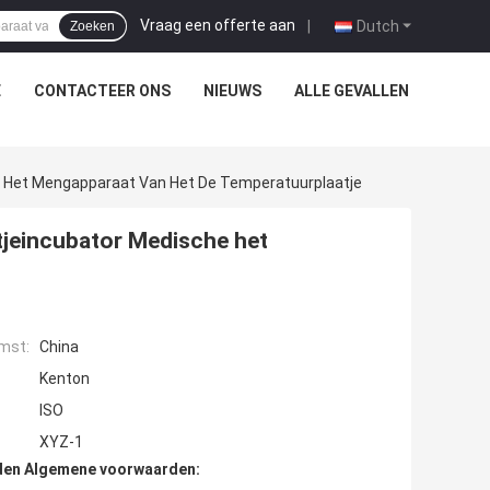
Vraag een offerte aan
|
Dutch
Zoeken
E
CONTACTEER ONS
NIEUWS
ALLE GEVALLEN
 Het Mengapparaat Van Het De Temperatuurplaatje
tjeincubator Medische het
mst:
China
Kenton
ISO
XYZ-1
den Algemene voorwaarden: