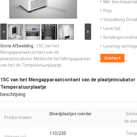
Min. bestelaantal
Prijs:
Verpakking Detail
Levertijd:
Betalingsconditi
Grote Afbeelding :
15C van het
Levering vermog
Mengapparaatcontant van de
Contact
plaatjeincubator Medische het Mengapparaat
van het de Temperatuurplaatje
15C van het Mengapparaatcontant van de plaatjeincubator
Temperatuurplaatje
beschrijving
Bloedplaatjes roerder
Verle
Productnaam:
de die
110/220
Temp