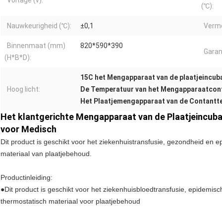
Voltage (v):
(℃):
Nauwkeurigheid (℃):
±0,1
Vermo
Binnenmaat (mm)
820*590*390
Garan
(H*B*D):
15C het Mengapparaat van de plaatjeincub
Hoog licht:
De Temperatuur van het Mengapparaatcont
Het Plaatjemengapparaat van de Contantt
Het klantgerichte Mengapparaat van de Plaatjeincu
voor Medisch
Dit product is geschikt voor het ziekenhuistransfusie, gezondheid en 
materiaal van plaatjebehoud.
Productinleiding:
●Dit product is geschikt voor het ziekenhuisbloedtransfusie, epidemis
thermostatisch materiaal voor plaatjebehoud