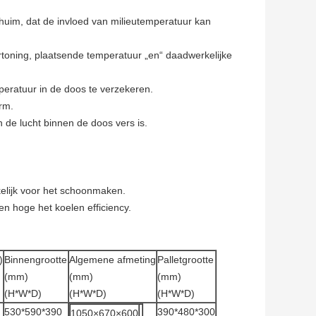
huim, dat de invloed van milieutemperatuur kan
oning, plaatsende temperatuur „en“ daadwerkelijke
eratuur in de doos te verzekeren.
rm.
 de lucht binnen de doos vers is.
kelijk voor het schoonmaken.
n hoge het koelen efficiency.
)
Binnengrootte
Algemene afmeting
Palletgrootte
(mm)
(mm)
(mm)
(H*W*D)
(H*W*D)
(H*W*D)
530*590*390
390*480*300
1050×670×600