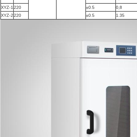
XYZ-1
220
±0.5
0,8
XYZ-2
220
±0.5
1.35