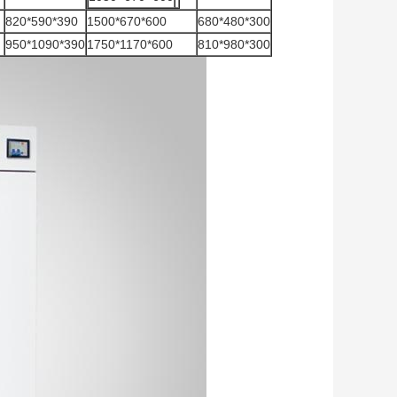
820*590*390
1500*670*600
680*480*300
950*1090*390
1750*1170*600
810*980*300