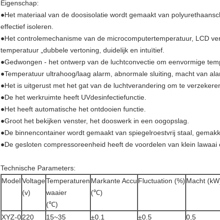
Eigenschap:
●Het materiaal van de doosisolatie wordt gemaakt van polyurethaansc
effectief isoleren.
●Het controlemechanisme van de microcomputertemperatuur, LCD vert
temperatuur „dubbele vertoning, duidelijk en intuïtief.
●Gedwongen - het ontwerp van de luchtconvectie om eenvormige temp
●Temperatuur ultrahoog/laag alarm, abnormale sluiting, macht van ala
●Het is uitgerust met het gat van de luchtverandering om te verzekeren
●De het werkruimte heeft UVdesinfectiefunctie.
●Het heeft automatische het ontdooien functie.
●Groot het bekijken venster, het dooswerk in een oogopslag.
●De binnencontainer wordt gemaakt van spiegelroestvrij staal, gemak
●De gesloten compressoreenheid heeft de voordelen van klein lawaai e
Technische Parameters:
Model
Voltage
Temperaturen
Markante Accu
Fluctuation (%)
Macht (kW
(v)
waaier
(℃)
(℃)
XYZ-0
220
15~35
±0.1
±0.5
0,5