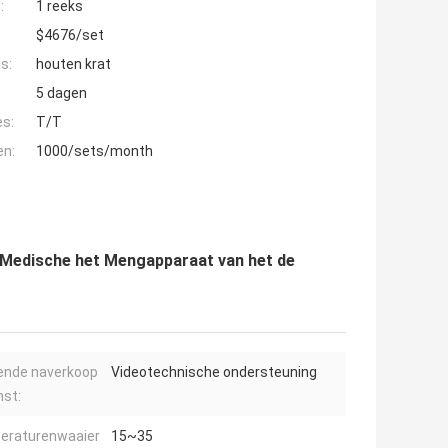
:
1 reeks
$4676/set
s:
houten krat
5 dagen
es:
T/T
en:
1000/sets/month
 Medische het Mengapparaat van het de
ende naverkoop
Videotechnische ondersteuning
nst:
eraturenwaaier
15~35