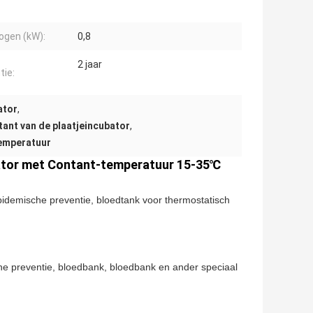
gen (kW):
0,8
2 jaar
tie:
ator
,
ant van de plaatjeincubator
,
emperatuur
bator met Contant-temperatuur 15-35℃
epidemische preventie, bloedtank voor thermostatisch
che preventie, bloedbank, bloedbank en ander speciaal