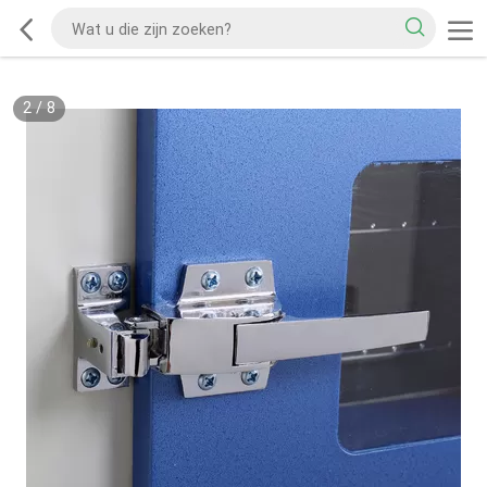
2
/
8