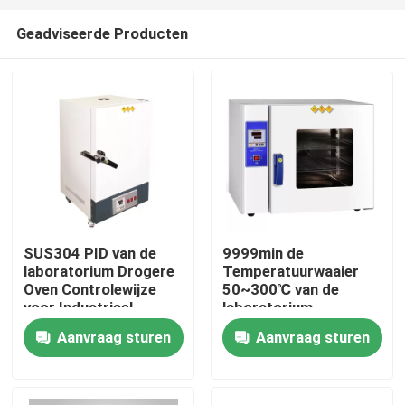
Geadviseerde Producten
SUS304 PID van de
9999min de
laboratorium Drogere
Temperatuurwaaier
Thuis
Oven Controlewijze
50~300℃ van de
voor Industrieel
laboratorium
Droogoven 1000W
Aanvraag sturen
Aanvraag sturen
Over ons
SUS304
Contacten