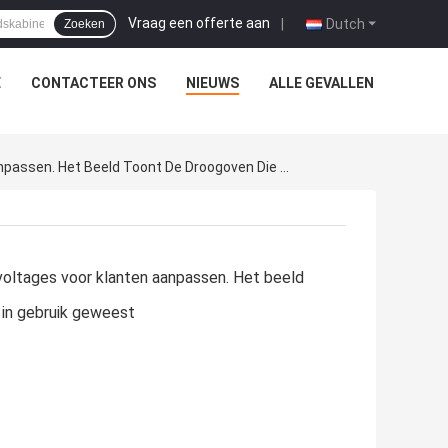
Vraag een offerte aan
|
Dutch
Zoeken
E
CONTACTEER ONS
NIEUWS
ALLE GEVALLEN
Bedrijfsnieuws Over Kenton Kan Niet Genormaliseerde Producten Met Verschillende Voltages Voor Klanten Aanpassen. Het Beeld Toont De Droogoven Die Aan Amerikaanse Klanten Is Geleverd En In Gebruik Geweest
voltages voor klanten aanpassen. Het beeld
 in gebruik geweest