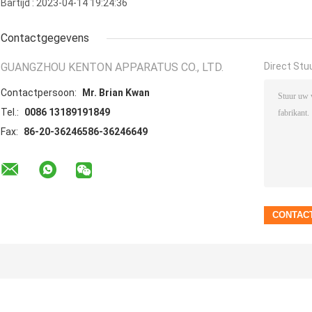
Bartijd : 2023-04-14 19:24:36
Contactgegevens
GUANGZHOU KENTON APPARATUS CO., LTD.
Direct Stu
Contactpersoon:
Mr. Brian Kwan
Tel.:
0086 13189191849
Fax:
86-20-36246586-36246649