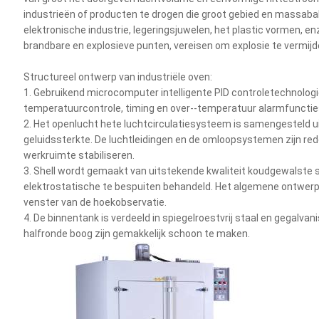
industrieën of producten te drogen die groot gebied en massabak
elektronische industrie, legeringsjuwelen, het plastic vormen, en
brandbare en explosieve punten, vereisen om explosie te vermijd
Structureel ontwerp van industriële oven:
1. Gebruikend microcomputer intelligente PID controletechnolog
temperatuurcontrole, timing en over--temperatuur alarmfunctie
2. Het openlucht hete luchtcirculatiesysteem is samengesteld ui
geluidssterkte. De luchtleidingen en de omloopsystemen zijn red
werkruimte stabiliseren.
3. Shell wordt gemaakt van uitstekende kwaliteit koudgewalste 
elektrostatische te bespuiten behandeld. Het algemene ontwerp i
venster van de hoekobservatie.
4. De binnentank is verdeeld in spiegelroestvrij staal en gegalvan
halfronde boog zijn gemakkelijk schoon te maken.