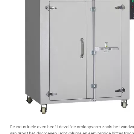
De industriële oven heeft dezelfde omloopvorm zoals het windw
van groot het doorgeven luchtvolume en eenvormige hittestroom.