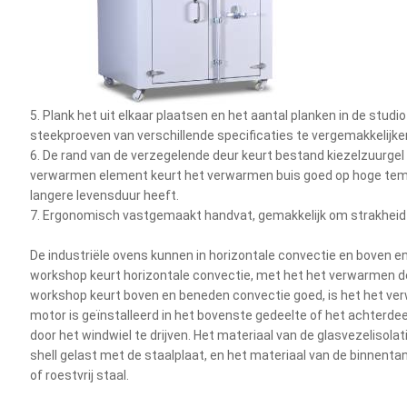
5. Plank het uit elkaar plaatsen en het aantal planken in de st
steekproeven van verschillende specificaties te vergemakkelijke
6. De rand van de verzegelende deur keurt bestand kiezelzuurgel
verwarmen element keurt het verwarmen buis goed op hoge tempe
langere levensduur heeft.
7. Ergonomisch vastgemaakt handvat, gemakkelijk om strakheid i
De industriële ovens kunnen in horizontale convectie en boven e
workshop keurt horizontale convectie, met het het verwarmen de
workshop keurt boven en beneden convectie goed, is het het ver
motor is geïnstalleerd in het bovenste gedeelte of het achterde
door het windwiel te drijven. Het materiaal van de glasvezelisolat
shell gelast met de staalplaat, en het materiaal van de binnentan
of roestvrij staal.