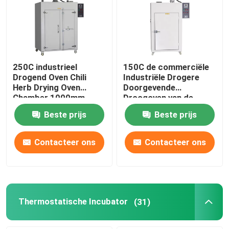
Fabrieksreis
Kwaliteitscontrole
250C industrieel
150C de commerciële
Drogend Oven Chili
Industriële Drogere
Herb Drying Oven
Doorgevende
Contacteer ons
Chamber 1000mm
Droogoven van de
Oven5kw Hete Lucht
Beste prijs
Beste prijs
nieuws
Contacteer ons
Contacteer ons
Alle Gevallen
Laboratorium Drogere Oven
Thermostatische Incubator
(31)
Industriële droogoven