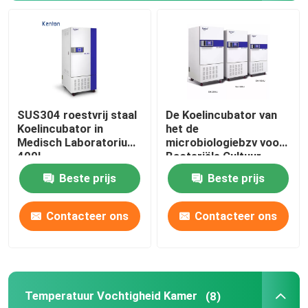
Orbitaal Shaker Incubator
Co2-Incubator
SUS304 roestvrij staal
De Koelincubator van
Anaerobe incubator
Koelincubator in
het de
Medisch Laboratorium
microbiologiebzv voor
400L
Bacteriële Cultuur
Milieutestkamers
110V 220V
Beste prijs
Beste prijs
Bloedplaatjes Incubator Roerwerk
Contacteer ons
Contacteer ons
Demp - oven
Laboratorium Waterbad
Temperatuur Vochtigheid Kamer
(8)