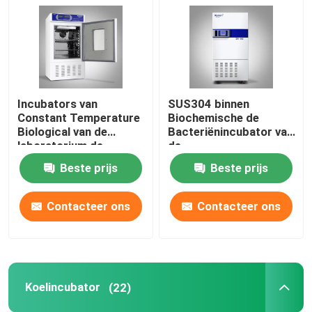
Thermostatische Incubator
Koelincubator
Incubators van
SUS304 binnen
Constant Temperature
Biochemische de
Temperatuur Vochtigheid Kamer
Biological van de
Bacteriënincubator van
laboratorium de
de
Automatische
Incubatormicrobiologie
Beste prijs
Beste prijs
Klimaatkamer
Thermostatische
Incubator
Contacteer ons
Contacteer ons
Het laminaire Kabinet van de Luchtstroom
Biologisch Veiligheidskabinet
Koelincubator
(22)
Vacuüm droogoven