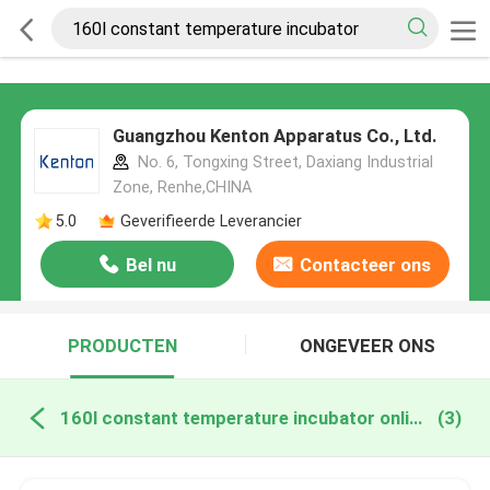
Guangzhou Kenton Apparatus Co., Ltd.
No. 6, Tongxing Street, Daxiang Industrial
Zone, Renhe,CHINA
5.0
Geverifieerde Leverancier
Bel nu
Contacteer ons
PRODUCTEN
ONGEVEER ONS
160l constant temperature incubator online fabricage
(3)