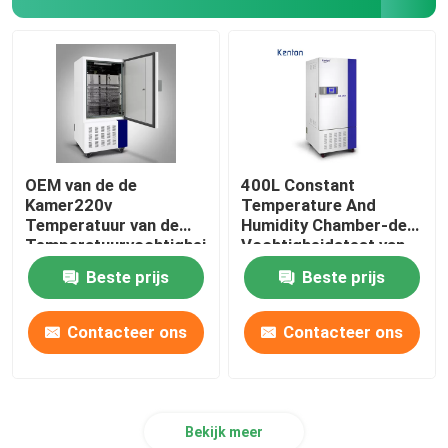
OEM van de de
400L Constant
Kamer220v
Temperature And
Temperatuur van de
Humidity Chamber-de
Temperatuurvochtigheid
Vochtigheidstest van
de Kamer van de de
de
Beste prijs
Beste prijs
Vochtigheidstest
Laboratoriumtemperatuur
Contacteer ons
Contacteer ons
Bekijk meer