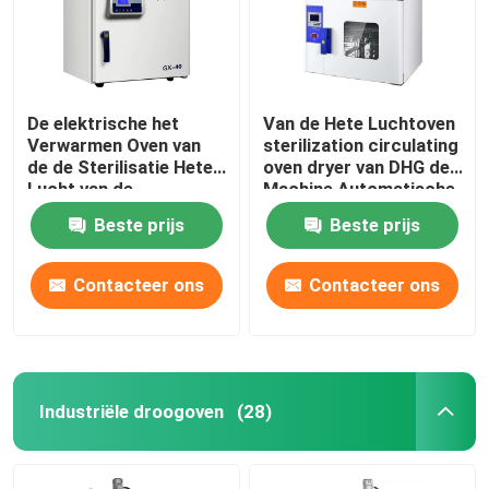
De elektrische het
Van de Hete Luchtoven
Verwarmen Oven van
sterilization circulating
de de Sterilisatie Hete
oven dryer van DHG de
Lucht van de
Machine Automatische
Laboratorium Drogere
Controle
Beste prijs
Beste prijs
Oven SUS304
Contacteer ons
Contacteer ons
Thuis
Industriële droogoven
(28)
Producten
Over ons