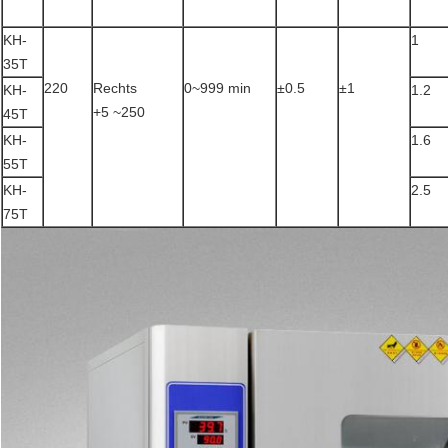
KH-
1
35T
220
Rechts
0~999 min
±0.5
±1
KH-
1.2
+5 ~250
45T
KH-
1.6
55T
KH-
2.5
75T