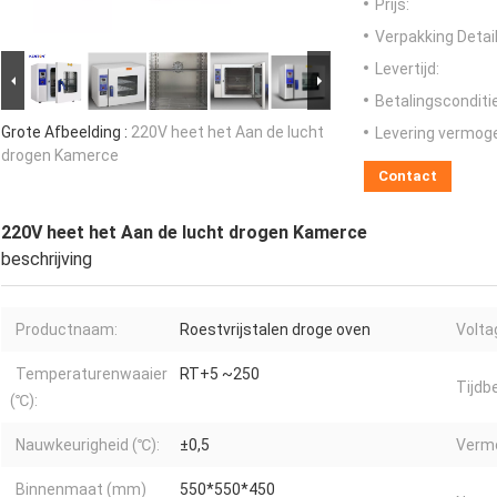
Prijs:
Verpakking Detail
Levertijd:
Betalingsconditi
Grote Afbeelding :
220V heet het Aan de lucht
Levering vermog
drogen Kamerce
Contact
220V heet het Aan de lucht drogen Kamerce
beschrijving
Productnaam:
Roestvrijstalen droge oven
Voltag
Temperaturenwaaier
RT+5 ~250
Tijdbe
(℃):
Nauwkeurigheid (℃):
±0,5
Vermo
Binnenmaat (mm)
550*550*450