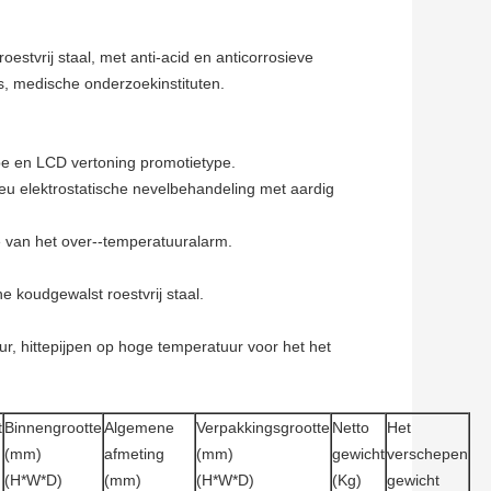
stvrij staal, met anti-acid en anticorrosieve
s, medische onderzoekinstituten.
pe en LCD vertoning promotietype.
ieu elektrostatische nevelbehandeling met aardig
e van het over--temperatuuralarm.
e koudgewalst roestvrij staal.
r, hittepijpen op hoge temperatuur voor het het
t
Binnengrootte
Algemene
Verpakkingsgrootte
Netto
Het
(mm)
afmeting
(mm)
gewicht
verschepen
(H*W*D)
(mm)
(H*W*D)
(Kg)
gewicht