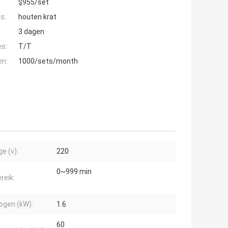
$955/set
s:
houten krat
3 dagen
es:
T/T
en:
1000/sets/month
e (v):
220
0~999 min
reik:
gen (kW):
1.6
60