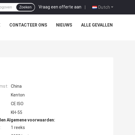
Vraag een offerte aan
|
Dutch
Zoeken
E
CONTACTEER ONS
NIEUWS
ALLE GEVALLEN
mst:
China
Kenton
CE ISO
KH-55
den Algemene voorwaarden:
:
1 reeks